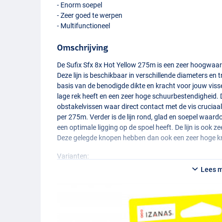
- Enorm soepel
- Zeer goed te werpen
- Multifunctioneel
Omschrijving
De Sufix Sfx 8x Hot Yellow 275m is een zeer hoogwaardi
Deze lijn is beschikbaar in verschillende diameters en t
basis van de benodigde dikte en kracht voor jouw visser
lage rek heeft en een zeer hoge schuurbestendigheid. D
obstakelvissen waar direct contact met de vis cruciaal i
per 275m. Verder is de lijn rond, glad en soepel waa
een optimale ligging op de spoel heeft. De lijn is ook z
Deze gelegde knopen hebben dan ook een zeer hoge k
Varianten:
- Sufix Sfx 8x 0,104mm ‘Hot Yellow’ (275m) (5,0kg)
Lees 
- Sufix Sfx 8x 0,128mm ‘Hot Yellow’ (275m) (7,3kg)
- Sufix Sfx 8x 0,148mm ‘Hot Yellow’ (275m) (7,7kg)
- Sufix Sfx 8x 0,165mm ‘Hot Yellow’ (275m) (10,0kg)
- Sufix Sfx 8x 0,185mm ‘Hot Yellow’ (275m) (13,0kg)
- Sufix Sfx 8x 0,205mm ‘Hot Yellow’ (275m) (16,5kg)