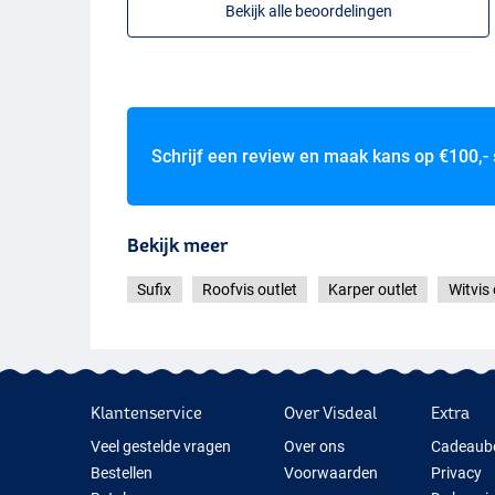
Bekijk alle beoordelingen
Schrijf een review en maak kans op
€100,-
Bekijk meer
Sufix
Roofvis outlet
Karper outlet
Witvis 
Klantenservice
Over Visdeal
Extra
Veel gestelde vragen
Over ons
Cadeaub
Bestellen
Voorwaarden
Privacy