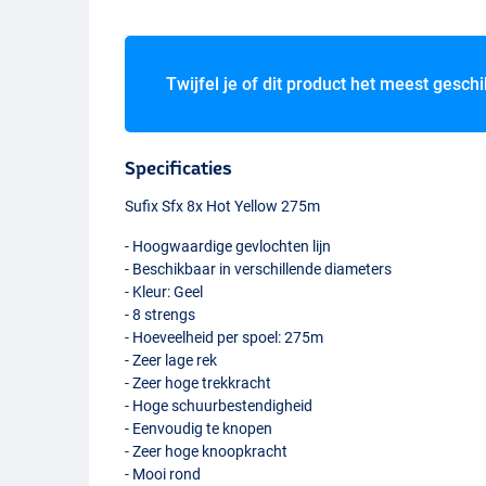
Twijfel je of dit product het meest geschi
Specificaties
Sufix Sfx 8x Hot Yellow 275m
- Hoogwaardige gevlochten lijn
- Beschikbaar in verschillende diameters
- Kleur: Geel
- 8 strengs
- Hoeveelheid per spoel: 275m
- Zeer lage rek
- Zeer hoge trekkracht
- Hoge schuurbestendigheid
- Eenvoudig te knopen
- Zeer hoge knoopkracht
- Mooi rond