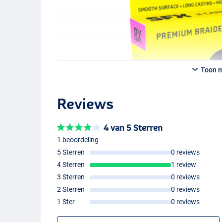
- Sufix Sfx 8x 0,235mm ‘Hot Yellow’ (275m) (20,0kg)
- Sufix Sfx 8x 0,285mm ‘Hot Yellow’ (275m) (22,3kg)
- Sufix Sfx 8x 0,330mm ‘Hot Yellow’ (275m) (25,6kg)
Toon 
Reviews
4 van 5 Sterren
1 beoordeling
5 Sterren
0 reviews
4 Sterren
1 review
3 Sterren
0 reviews
2 Sterren
0 reviews
1 Ster
0 reviews