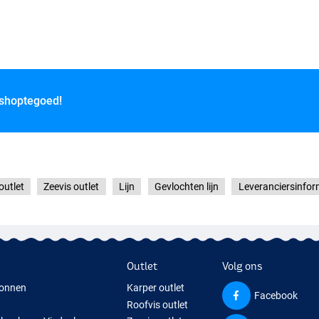
 shoptegoed!
outlet
Zeevis outlet
Lijn
Gevlochten lijn
Leveranciersinfor
Outlet
Volg ons
onnen
Karper outlet
Facebook
Roofvis outlet