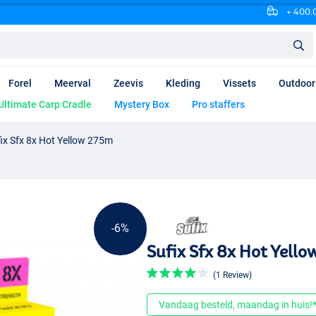
+ 400.0
Forel
Meerval
Zeevis
Kleding
Vissets
Outdoor
Ultimate Carp Cradle
Mystery Box
Pro staffers
ix Sfx 8x Hot Yellow 275m
-6%
Sufix Sfx 8x Hot Yell
(1 Review)
Vandaag besteld, maandag in huis!