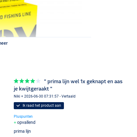
meer
" prima lijn wel 1x geknapt en aas
je kwijtgeraakt "
Niki + 2026-06-30 07:31:57 - Vertaald
Ik raad het product aan
Pluspunten
opvallend
prima lijn