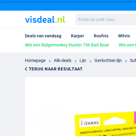
Ik
ben
op
zoek
Deals van vandaag
Karper
Roofvis
Witvis
naar...
Win een Ridgemonkey Hunter 750 Bait Boat
Win een 
Homepage
Alle deals
Lijn
Gevlochten lijn
Suf
TERUG NAAR RESULTAAT