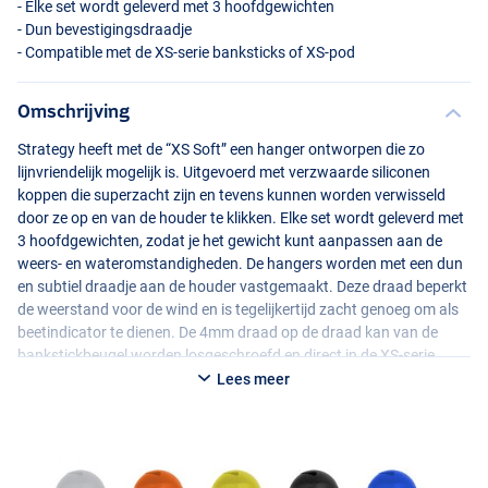
- Elke set wordt geleverd met 3 hoofdgewichten
- Dun bevestigingsdraadje
- Compatible met de XS-serie banksticks of XS-pod
Omschrijving
Strategy heeft met de “XS Soft” een hanger ontworpen die zo
lijnvriendelijk mogelijk is. Uitgevoerd met verzwaarde siliconen
koppen die superzacht zijn en tevens kunnen worden verwisseld
door ze op en van de houder te klikken. Elke set wordt geleverd met
3 hoofdgewichten, zodat je het gewicht kunt aanpassen aan de
weers- en wateromstandigheden. De hangers worden met een dun
en subtiel draadje aan de houder vastgemaakt. Deze draad beperkt
de weerstand voor de wind en is tegelijkertijd zacht genoeg om als
beetindicator te dienen. De 4mm draad op de draad kan van de
bankstickbeugel worden losgeschroefd en direct in de XS-serie
banksticks of XS-pod worden geschroefd voor een nette en
Lees meer
functionele presentatie. Om de hanger op te zetten, plaats je
eenvoudig jouw lijn in de lijnsleuf. De sleuf laat de lijn los wanneer je
je hengel optilt zonder enig risico op beschadiging.