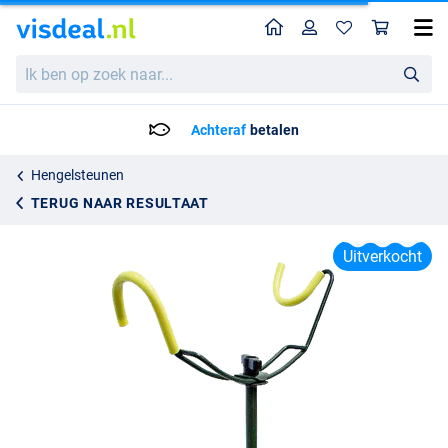
Home
Profiel
Win
Energo instelbare Hengelsteun
Ik
Adviesprijs
7.22
ben
13.95
op
zoek
Achteraf
betalen
naar...
Hengelsteunen
TERUG NAAR RESULTAAT
Uitverkocht