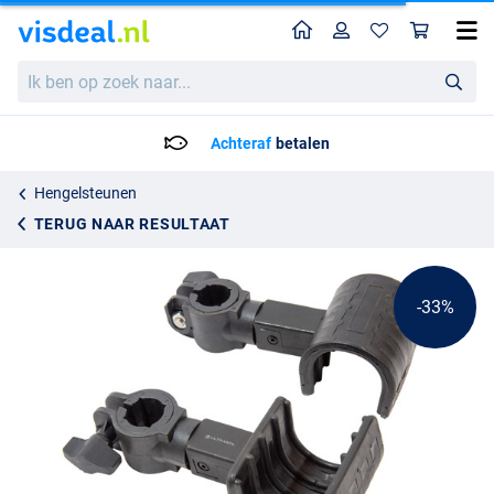
Home
Profiel
Win
Ultimate Seatbox Rod Holder (2pcs)
Adviesprijs
Ik
13.46
ben
19.95
op
zoek
Achteraf
betalen
naar...
Hengelsteunen
TERUG NAAR RESULTAAT
-33%