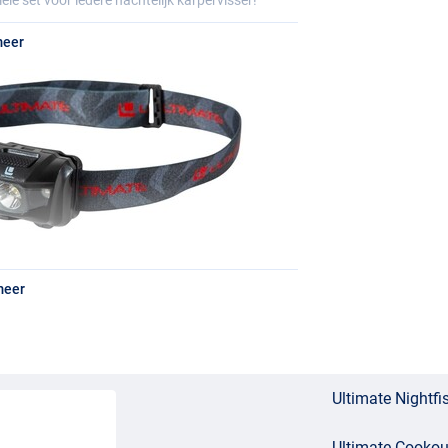
meer
ffie
meer
Ultimate Nightfi
Ultimate Cookout