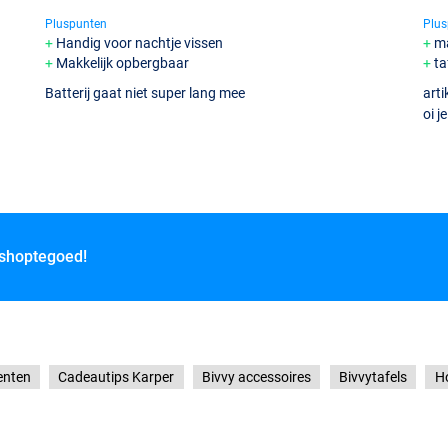
Pluspunten
Plus
Handig voor nachtje vissen
ma
Makkelijk opbergbaar
ta
Batterij gaat niet super lang mee
arti
oi j
 shoptegoed!
enten
Cadeautips Karper
Bivvy accessoires
Bivvytafels
H