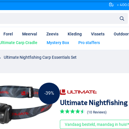
+ 400.0
Forel
Meerval
Zeevis
Kleding
Vissets
Outdoor
Ultimate Carp Cradle
Mystery Box
Pro staffers
Ultimate Nightfishing Carp Essentials Set
-39%
Ultimate Nightfishing 
(10 Reviews)
Vandaag besteld, maandag in huis!