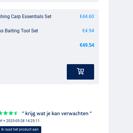
shing Carp Essentials Set
€44.60
ss Baiting Tool Set
€4.94
€49.54
" krijg wat je kan verwachten "
ert + 2025-05-28 14:25:11
Ik raad het product aan