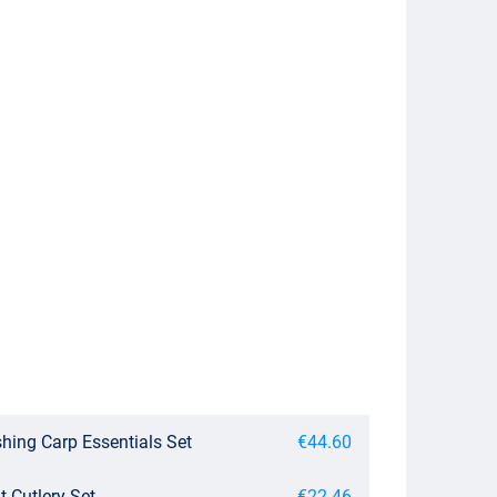
shing Carp Essentials Set
€44.60
 Cutlery Set
€22.46