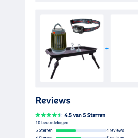
- Eenvoudige bevestiging
- Perfect voor het nachtvissen
- Gemakkelijk uit elkaar te halen
- Ideaal voor de organisatie van je bivvy
Reviews
4.5 van 5 Sterren
10 beoordelingen
5 Sterren
4 reviews
4 Sterren
5 reviews