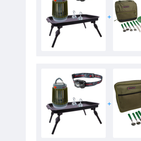
- Helderheid: 200 lumen
- Voorzien van draagring met clip
- Oplaadmogelijkheden: micro
USB
- Oplaadtijd: 5-8h
- Verlichtingstijd: tot 8h
- Anti-muggen verlichtingstijd: 12h
- Water resistent: IP64
- Biedt een comfortabele, muggenvrije omgeving
Ultimate Base Headlight
- Hoofdlamp
- Lichtsterkte: 80 lumen
-
ABS
-lichaam
- IP44 Waterdicht
- Verstelbare hoofdband
- 4 modi, wit en rood licht
- Werkt met 3 x
AAA
-batterij (niet inbegrepen)
Ultimate Magnetic Bivvy Hooks
- Inhoud: 2 stuks
- Magnetisch systeem