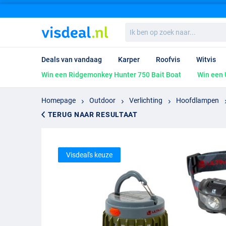
Ik
ben
op
zoek
Deals van vandaag
Karper
Roofvis
Witvis
naar...
Win een Ridgemonkey Hunter 750 Bait Boat
Win een 
Homepage
Outdoor
Verlichting
Hoofdlampen
TERUG NAAR RESULTAAT
Visdeal's keuze