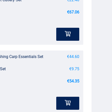
€67.06
shing Carp Essentials Set
€44.60
 Set
€9.75
€54.35