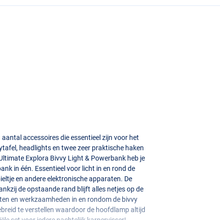
aantal accessoires die essentieel zijn voor het
tafel, headlights en twee zeer praktische haken
Ultimate Explora Bivvy Light & Powerbank heb je
nk in één. Essentieel voor licht in en rond de
eltje en andere elektronische apparaten. De
ankzij de opstaande rand blijft alles netjes op de
eiten en werkzaamheden in en rondom de bivvy
ebreid te verstellen waardoor de hoofdlamp altijd
iële set voor iedere nachtelijk karpervisser!