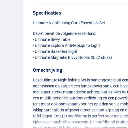
Specificaties
Ultimate Nightfishing Carp Essentials Set
De set bevat de volgende essentials:
- Ultimate Bivvy Table
- Ultimate Explora Anti-Mosquito Light
- Ultimate Base Headlight
- Ultimate Magnetic Bivvy Hooks XL (2 stuks)
Omschrijving
Deze Ultimate Nightfishing Set is samengesteld uit een 
nachtvissen op karper: een lamp/powerbank, een bivvy
met super sterke magnetische achterplaatjes. Met de 
een multifunctionele outdoorverlichting en een powerba
tent maar ook onmisbaar voor het opladen van je mobi
inklapbare tafel is afgewerkt met een antisliplaag en d
tafel liggen. De
LED
hoofdlamp is perfect voor activit
tijdens een nachtelijke vissessie. De hoofdband is uitg
goed op je hoofd blijft zitten. Zoals gezegd: een essent