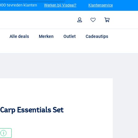
00 tevreden klanten
Werken bij Visdeal?
Klantenservice
Zoeken
Profiel
Winkelm
Alle deals
Merken
Outlet
Cadeautips
Carp Essentials Set
*
i