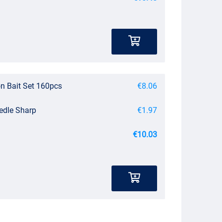
on Bait Set 160pcs
€8.06
eedle Sharp
€1.97
€10.03