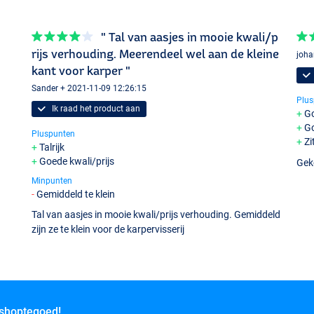
" Tal van aasjes in mooie kwali/p
rijs verhouding. Meerendeel wel aan de kleine
joha
kant voor karper "
Sander + 2021-11-09 12:26:15
Plus
Ik raad het product aan
Go
Go
Pluspunten
Zi
Talrijk
Goede kwali/prijs
Geko
Minpunten
Gemiddeld te klein
Tal van aasjes in mooie kwali/prijs verhouding. Gemiddeld
zijn ze te klein voor de karpervisserij
 shoptegoed!