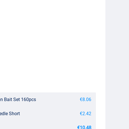
on Bait Set 160pcs
€8.06
edle Short
€2.42
€10.48