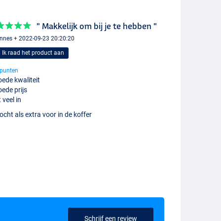
" Makkelijk om bij je te hebben "
nnes + 2022-09-23 20:20:20
Ik raad het product aan
punten
ede kwaliteit
ede prijs
t veel in
cht als extra voor in de koffer
Schrijf een review