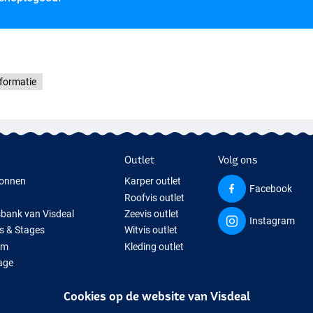
formatie
Outlet
Volg ons
onnen
Karper outlet
Facebook
Roofvis outlet
sbank van Visdeal
Zeevis outlet
Instagram
s & Stages
Witvis outlet
um
Kleding outlet
age
ps
Cookies op de website van Visdeal
isspullen
uitverkochte visspullen