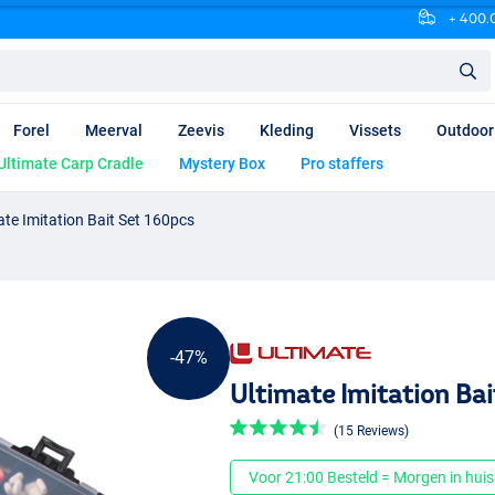
+ 400.0
Forel
Meerval
Zeevis
Kleding
Vissets
Outdoor
Ultimate Carp Cradle
Mystery Box
Pro staffers
ate Imitation Bait Set 160pcs
-47%
Ultimate Imitation Bai
(15 Reviews)
Voor 21:00 Besteld = Morgen in huis