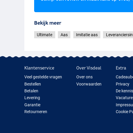
Bekijk meer
Ultimate
Aas
Imitatie aas
Leveranciersin
Klantenservice
Over Visdeal
Extra
Veel gestelde vragen
Over ons
Cadeaub
Bestellen
Voorwaarden
Privacy
Betalen
De kenni
Levering
Vacature
Garantie
Impress
Retourneren
Cookie P
Contact
Cadeauti
Nieuwe V
Tijdelijk 