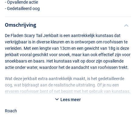
- Opvallende actie
- Gedetailleerd oog
Omschrijving
De Fladen Scary Tail Jerkbait is een aantrekkelijk kunstaas dat
verkrijgbaar is in diverse kleuren en is ontworpen om roofvissen te
verleiden. Met een lengte van 13cm en een gewicht van 18g is deze
jerkbait vooral geschikt voor snoek, maar kan ook effectief zijn voor
snoekbaars en baars. Het kunstaas valt op door zijn opvallende
Firetiger
actie onder water, waardoor het de aandacht van roofvissen trekt.
Wat deze jerkbait extra aantrekkelijk maakt, is het gedetailleerde
oog, wat bijdraagt aan de realistische uitstraling. Of je nu een
ervaren roofvisser bent of net begint met het gebruik van kunstaas,
de Fladen Scary Tail Jerkbait biedt een effectieve optie om
Lees meer
verschillende roofvissen te lokken en een spannende viservaring te
beleven.
Roach