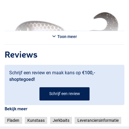
Toon meer
Reviews
Schrijf een review en maak kans op
€100,-
shoptegoed!
Schrijf een review
Orange Black Dots
Bekijk meer
Fladen
Kunstaas
Jerkbaits
Leveranciersinformatie