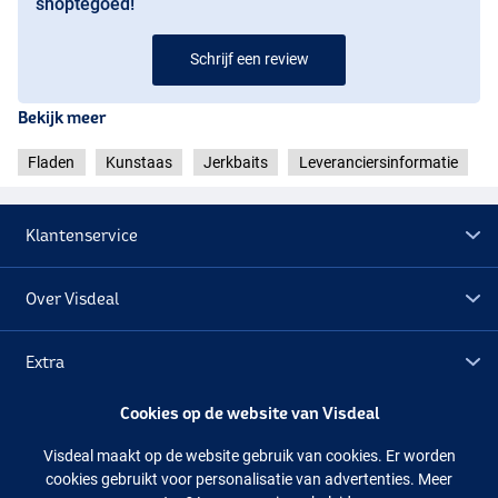
shoptegoed!
Orange Black Dots
Schrijf een review
Bekijk meer
Fladen
Kunstaas
Jerkbaits
Leveranciersinformatie
Klantenservice
Over Visdeal
Extra
Cookies op de website van Visdeal
Outlet
Visdeal maakt op de website gebruik van cookies. Er worden
cookies gebruikt voor personalisatie van advertenties. Meer
Volg ons
Facebook
Instagram