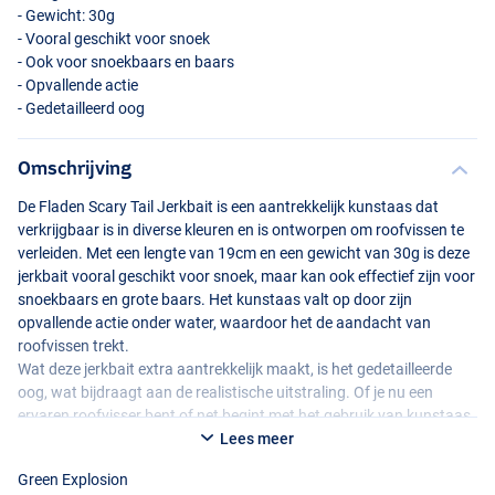
- Gewicht: 30g
- Vooral geschikt voor snoek
- Ook voor snoekbaars en baars
- Opvallende actie
- Gedetailleerd oog
Omschrijving
De Fladen Scary Tail Jerkbait is een aantrekkelijk kunstaas dat
verkrijgbaar is in diverse kleuren en is ontworpen om roofvissen te
Orange Black Dots
verleiden. Met een lengte van 19cm en een gewicht van 30g is deze
jerkbait vooral geschikt voor snoek, maar kan ook effectief zijn voor
snoekbaars en grote baars. Het kunstaas valt op door zijn
opvallende actie onder water, waardoor het de aandacht van
roofvissen trekt.
Wat deze jerkbait extra aantrekkelijk maakt, is het gedetailleerde
oog, wat bijdraagt aan de realistische uitstraling. Of je nu een
ervaren roofvisser bent of net begint met het gebruik van kunstaas,
de Fladen Scary Tail Jerkbait biedt een effectieve optie om
Lees meer
verschillende roofvissen te lokken en een spannende viservaring te
Green Explosion
beleven.