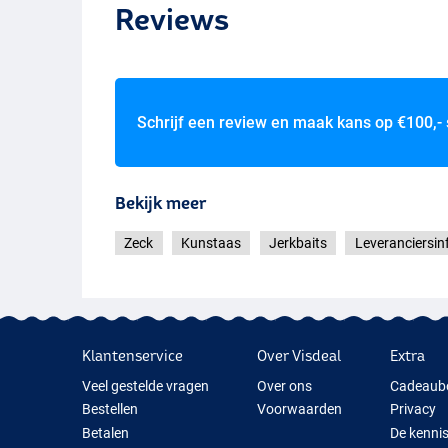
Reviews
Schrijf een review en maak kans op
€100,-
Bekijk meer
Zeck
Kunstaas
Jerkbaits
Leveranciersin
Klantenservice
Over Visdeal
Extra
Veel gestelde vragen
Over ons
Cadeaub
Bestellen
Voorwaarden
Privacy
Betalen
De kenni