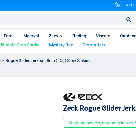
+ 400.0
Forel
Meerval
Zeevis
Kleding
Vissets
Outdoor
Ultimate Carp Cradle
Mystery Box
Pro staffers
ck Rogue Glider Jerkbait 8cm (25g) Slow Sinking
Zeck Rogue Glider Jer
Vandaag besteld, maandag in huis!