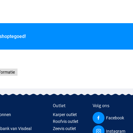
 shoptegoed!
formatie
Outlet
Volg ons
onnen
Karper outlet
Facebook
Roofvis outlet
sbank van Visdeal
Zeevis outlet
Instagram