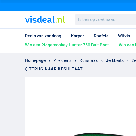
Ik
ben
op
zoek
Deals van vandaag
Karper
Roofvis
Witvis
naar...
Win een Ridgemonkey Hunter 750 Bait Boat
Win een 
Homepage
Alle deals
Kunstaas
Jerkbaits
Ze
TERUG NAAR RESULTAAT