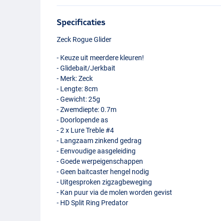
Specificaties
Zeck Rogue Glider
- Keuze uit meerdere kleuren!
- Glidebait/Jerkbait
- Merk: Zeck
- Lengte: 8cm
- Gewicht: 25g
- Zwemdiepte: 0.7m
- Doorlopende as
- 2 x Lure Treble #4
- Langzaam zinkend gedrag
- Eenvoudige aasgeleiding
- Goede werpeigenschappen
- Geen baitcaster hengel nodig
- Uitgesproken zigzagbeweging
- Kan puur via de molen worden gevist
- HD Split Ring Predator
Perch