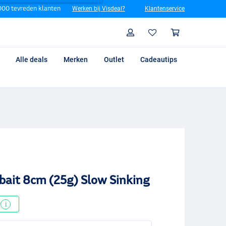
00 tevreden klanten
Werken bij Visdeal?
Klantenservice
Zoeken
Profiel
Winkelm
Alle deals
Merken
Outlet
Cadeautips
kbait 8cm (25g) Slow Sinking
*
i