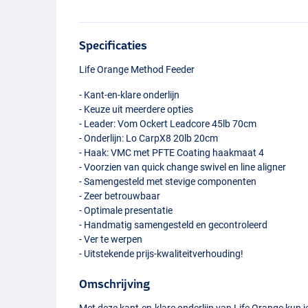
Specificaties
Life Orange Method Feeder
- Kant-en-klare onderlijn
- Keuze uit meerdere opties
- Leader: Vom Ockert Leadcore 45lb 70cm
- Onderlijn: Lo CarpX8 20lb 20cm
- Haak:
VMC
met
PFTE
Coating haakmaat 4
- Voorzien van quick change swivel en line aligner
- Samengesteld met stevige componenten
- Zeer betrouwbaar
- Optimale presentatie
- Handmatig samengesteld en gecontroleerd
- Ver te werpen
- Uitstekende prijs-kwaliteitverhouding!
Omschrijving
Met deze kant-en-klare onderlijn van Life Orange kun