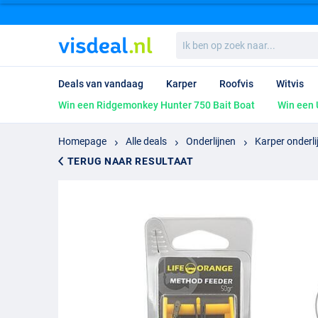
Ik
ben
op
zoek
Deals van vandaag
Karper
Roofvis
Witvis
naar...
Win een Ridgemonkey Hunter 750 Bait Boat
Win een 
Homepage
Alle deals
Onderlijnen
Karper onderli
TERUG NAAR RESULTAAT