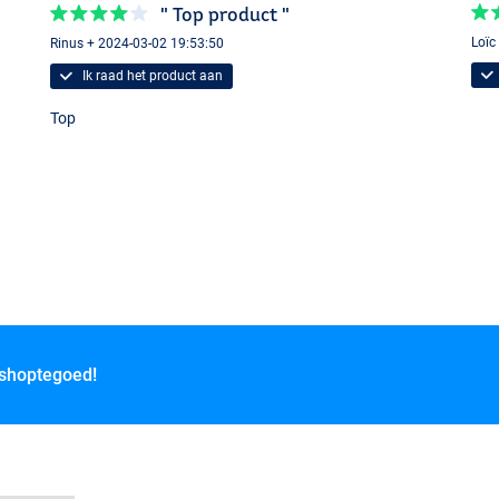
" Top product "
Loïc
Rinus + 2024-03-02 19:53:50
Ik raad het product aan
Top
 shoptegoed!