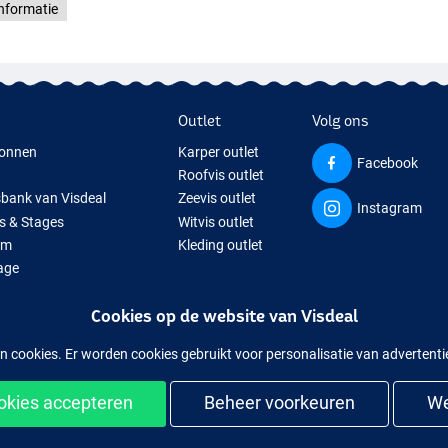
nformatie
Outlet
Volg ons
onnen
Karper outlet
Facebook
Roofvis outlet
sbank van Visdeal
Zeevis outlet
Instagram
s & Stages
Witvis outlet
um
Kleding outlet
age
ps
Cookies op de website van Visdeal
isspullen
uitverkochte visspullen
n cookies. Er worden cookies gebruikt voor personalisatie van advertent
ookies accepteren
Beheer voorkeuren
We
kelijk en veilig shoppen