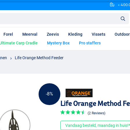
+ 400.0
Forel
Meerval
Zeevis
Kleding
Vissets
Outdoor
Ultimate Carp Cradle
Mystery Box
Pro staffers
jnen
Life Orange Method Feeder
-8%
Life Orange Method F
(2 Reviews)
Vandaag besteld, maandag in huis!