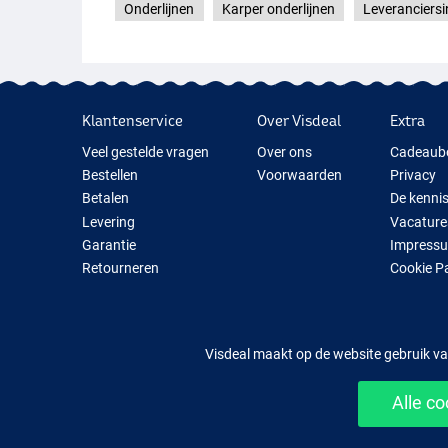
Onderlijnen
Karper onderlijnen
Leveranciersi
Klantenservice
Over Visdeal
Extra
Veel gestelde vragen
Over ons
Cadeaub
Bestellen
Voorwaarden
Privacy
Betalen
De kenni
Levering
Vacature
Garantie
Impress
Retourneren
Cookie P
Contact
Cadeauti
Nieuwe V
Tijdelijk 
Visdeal maakt op de website gebruik va
Alle c
Mak