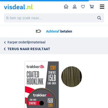
Home
Profiel
Win
Trakker Stiff Coated Hooklink (20m)
Ik
15.99
ben
op
zoek
Achteraf
betalen
naar...
Karper onderlijnmateriaal
TERUG NAAR RESULTAAT