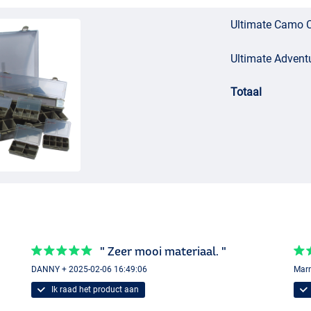
Ultimate Camo C
Ultimate Adventu
Totaal
 etc.
" Zeer mooi materiaal. "
DANNY + 2025-02-06 16:49:06
Marn
Ik raad het product aan