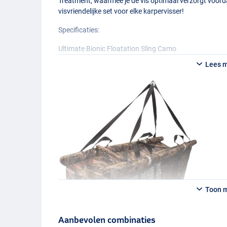
Treatment, waarmee je de vis optimaal verzorgt voord
visvriendelijke set voor elke karpervisser!
Specificaties:
Ultimate Bionic Floatation Sling Camo
- Drijvende weegzak/retaining sling
Lees 
- Afmetingen: 120 × 35 × 60cm
- Materiaal:
PVC
, mesh
- Dubbele ritssluiting en vergrendelingsclip
- Netvlotter over de volledige lengte met hoog drijfve
- Visvriendelijk gaas langs de gehele onderkant
- Vier draagbeugels om grotere karpers te vervoeren
- Voorzien van twee verwijderbare stabilisatiestangen
- Verlichte strips voor nachtzicht
- Kan eenvoudig aan de oever worden bevestigd
- Geleverd met twee meter lange touw- en banksticka
- Inclusief draagtas met trekkoord
Toon 
Ultimate Folding Carp Cradle Camo
- Afmetingen: 120×75×40cm
- Transportformaat: 72×60×20cm
Aanbevolen combinaties
- Camo uitvoering