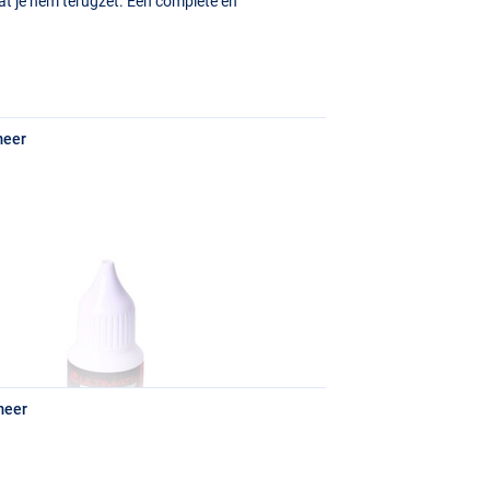
at je hem terugzet. Een complete en
meer
rmogen
dapter
meer