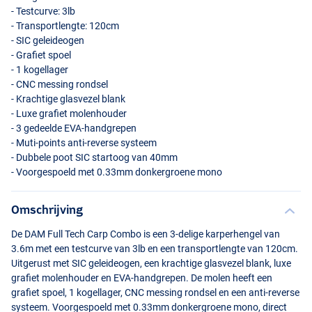
- Testcurve: 3lb
- Transportlengte: 120cm
-
SIC
geleideogen
- Grafiet spoel
- 1 kogellager
-
CNC
messing rondsel
- Krachtige glasvezel blank
- Luxe grafiet molenhouder
- 3 gedeelde
EVA
-handgrepen
- Muti-points anti-reverse systeem
- Dubbele poot
SIC
startoog van 40mm
- Voorgespoeld met 0.33mm donkergroene mono
Omschrijving
De
DAM
Full Tech Carp Combo is een 3-delige karperhengel van
3.6m met een testcurve van 3lb en een transportlengte van 120cm.
Uitgerust met
SIC
geleideogen, een krachtige glasvezel blank, luxe
grafiet molenhouder en
EVA
-handgrepen. De molen heeft een
grafiet spoel, 1 kogellager,
CNC
messing rondsel en een anti-reverse
systeem. Voorgespoeld met 0.33mm donkergroene mono, direct