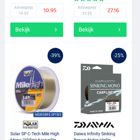
Adviesprijs
Adviesprijs
10.95
27.16
19.95
33.95
Bekijk
Bekijk
-39%
-25%
MEERDERE OPTIES
Solar SP C-Tech Mile High
Daiwa Infinity Sinking