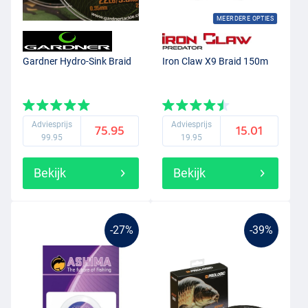
MEERDERE OPTIES
Gardner Hydro-Sink Braid
Iron Claw X9 Braid 150m
Adviesprijs
Adviesprijs
75.95
15.01
99.95
19.95
Bekijk
Bekijk
-27%
-39%