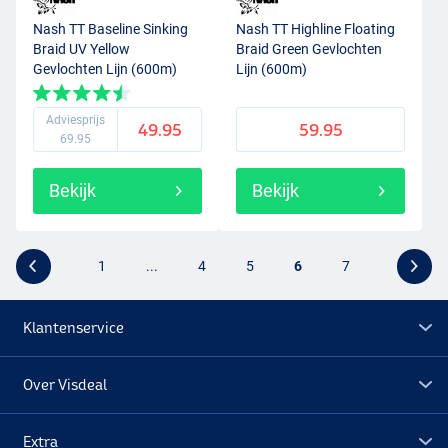
Nash TT Baseline Sinking
Nash TT Highline Floating
Braid UV Yellow
Braid Green Gevlochten
Gevlochten Lijn (600m)
Lijn (600m)
Adviesprijs
49.95
59.95
69.95
Bekijk
Bekijk
1
...
4
5
6
7
Klantenservice
Over Visdeal
Extra