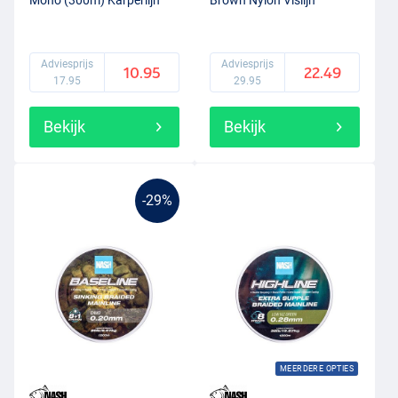
Mono (300m) Karperlijn
Brown Nylon Vislijn
Adviesprijs
Adviesprijs
10.95
22.49
17.95
29.95
Bekijk
Bekijk
-29%
MEERDERE OPTIES