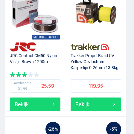
MEERDERE OPTIES
JRC Contact CM50 Nylon
Trakker Propel Braid UV
Vislijn Brown 1200m
Yellow Gevlochten
Karperlijn 0.26mm 13.8kg
(1200m)
Adviesprijs
25.59
119.95
31.99
Bekijk
Bekijk
-26%
-5%