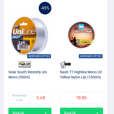
-45%
MEERDERE OPTIES
MEERDERE OPTIES
Solar South Westerly Uni
Nash TT Highline Mono UV
Mono (300m)
Yellow Nylon Lijn (1000m)
Adviesprijs
5.49
19.95
9.95
Bekijk
Bekijk