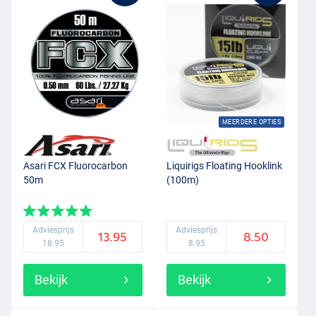
MEERDERE OPTIES
Asari FCX Fluorocarbon
Liquirigs Floating Hooklink
50m
(100m)
Adviesprijs
Adviesprijs
13.95
8.50
18.95
8.95
Bekijk
Bekijk