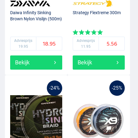
nylon karperlijn een belangrijke functie. Deze rek vangt de klappen
van de vechtende karper op en voorkomt dat de haak uit zal
Daiwa Infinity Sinking
Strategy Flextreme 300m
Brown Nylon Vislijn (500m)
scheuren.
Fluorocarbon lijn karper
Adviesprijs
Adviesprijs
18.95
5.56
Lange tijd na de nylon karperlijn is de
fluorocarbon
karperlijn
19.95
11.95
ontwikkeld. Een
fluorocarbon lijn
lijkt op een nylon lijn, maar heeft
net wat andere eigenschappen. De fluorocarbon lijn is zwaarder en
Bekijk
Bekijk
zinkt enorm snel naar de bodem. Daarnaast is deze lijn zeer
onopvallend onderwater, ideaal voor het vissen op karper. Ook is
fluorocarbon een stuk schuurbestendiger dan nylon. Fluorocarbon
wordt binnen de karpervisserij niet alleen gebruikt als hoofdlijn,
-24%
-25%
maar ook als voorslag bij een gevlochten lijn.