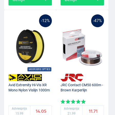
-12%
-47%
MEERDERE OPTIES
Avid Extremity Hi-Vis XR
JRC Contact CM50 600m -
Mono Nylon Vislijn 1000m
Brown Karperlijn
Adviesprijs
Adviesprijs
14.05
11.71
15.99
21.99