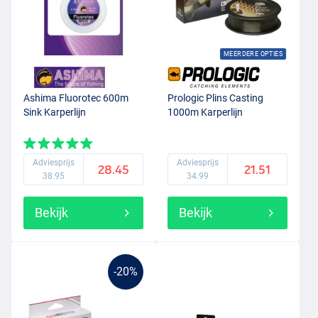
MEERDERE OPTIES
Ashima Fluorotec 600m
Prologic Plins Casting
Sink Karperlijn
1000m Karperlijn
Adviesprijs
Adviesprijs
28.45
21.51
38.95
34.99
Bekijk
Bekijk
-20%