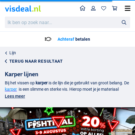
Home
Profiel
Win
Ik
ben
op
zoek
Vandaag besteld, maandag in huis!*
naar...
Lijn
TERUG NAAR RESULTAAT
Karper lijnen
Bij het vissen op
karper
is de lijn die je gebruikt van groot belang. De
karper
is een slimme en sterke vis. Hierop moet je je materiaal
afstemmen, ook je vislijn. Binnen de karpervisserij zijn er voor
Lees meer
verschillende situaties en omstandigheden diverse types lijn
ontwikkeld. In de basis kennen we drie soorten karperlijnen:
gevlochten lijn, nylon en fluorocarbon.
Gevlochten karperlijn