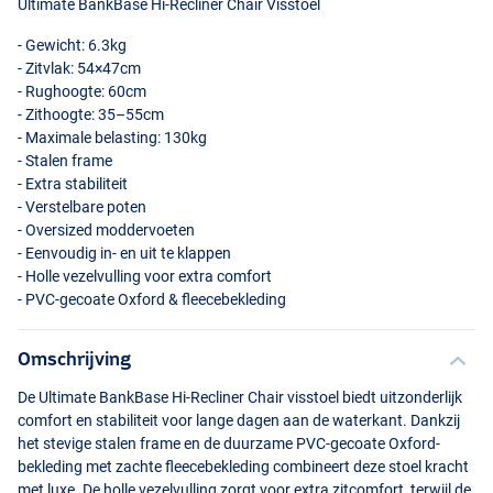
Ultimate BankBase Hi-Recliner Chair Visstoel
- Gewicht: 6.3kg
- Zitvlak: 54×47cm
- Rughoogte: 60cm
- Zithoogte: 35–55cm
- Maximale belasting: 130kg
- Stalen frame
- Extra stabiliteit
- Verstelbare poten
- Oversized moddervoeten
- Eenvoudig in- en uit te klappen
- Holle vezelvulling voor extra comfort
-
PVC
-gecoate Oxford & fleecebekleding
Omschrijving
De Ultimate BankBase Hi-Recliner Chair visstoel biedt uitzonderlijk
comfort en stabiliteit voor lange dagen aan de waterkant. Dankzij
het stevige stalen frame en de duurzame
PVC
-gecoate Oxford-
bekleding met zachte fleecebekleding combineert deze stoel kracht
met luxe. De holle vezelvulling zorgt voor extra zitcomfort, terwijl de