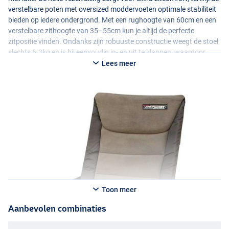
verstelbare poten met oversized moddervoeten optimale stabiliteit
bieden op iedere ondergrond. Met een rughoogte van 60cm en een
verstelbare zithoogte van 35–55cm kun je altijd de perfecte
zitpositie vinden. Ondanks zijn robuuste constructie weegt de stoel
slechts 6.3kg en is hij eenvoudig in- en uit te klappen, waardoor
transport en opslag moeiteloos verlopen. De Ultimate BankBase Hi-
Lees meer
Recliner Chair is de ideale visstoel voor vissers die comfort,
functionaliteit en betrouwbaarheid in één willen.
Toon meer
Aanbevolen combinaties