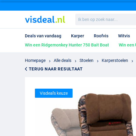
Ik
ben
op
zoek
Deals van vandaag
Karper
Roofvis
Witvis
naar...
Win een Ridgemonkey Hunter 750 Bait Boat
Win een 
Homepage
Alle deals
Stoelen
Karperstoelen
TERUG NAAR RESULTAAT
Visdeal's keuze