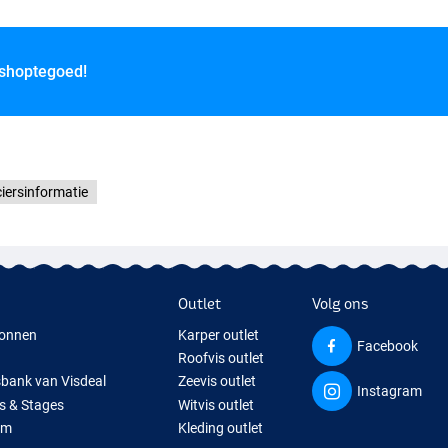
 shoptegoed!
iersinformatie
Outlet
Volg ons
onnen
Karper outlet
Facebook
Roofvis outlet
sbank van Visdeal
Zeevis outlet
Instagram
s & Stages
Witvis outlet
um
Kleding outlet