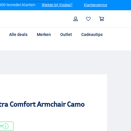
00 tevreden klanten
Werken bij Visdeal?
Klantenservice
Zoeken
Profiel
Winkelm
Alle deals
Merken
Outlet
Cadeautips
tra Comfort Armchair Camo
!*
i