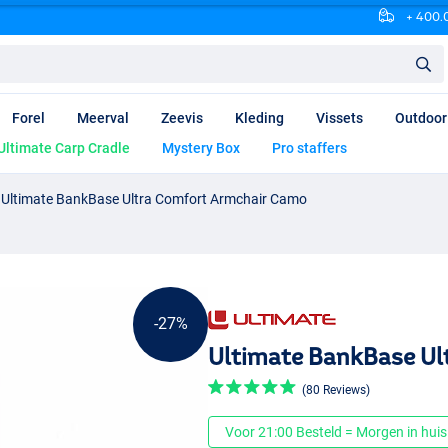
+ 400.0
Forel
Meerval
Zeevis
Kleding
Vissets
Outdoor
Ultimate Carp Cradle
Mystery Box
Pro staffers
Ultimate BankBase Ultra Comfort Armchair Camo
-27%
Ultimate BankBase Ul
(80 Reviews)
Voor 21:00 Besteld = Morgen in huis