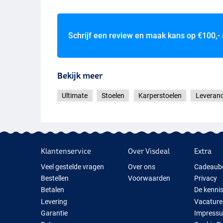
Schrijf een review en maak kans op
€100,-
Bekijk meer
Ultimate
Stoelen
Karperstoelen
Leveranc
Klantenservice
Over Visdeal
Extra
Veel gestelde vragen
Over ons
Cadeaub
Bestellen
Voorwaarden
Privacy
Betalen
De kenni
Levering
Vacature
Garantie
Impress