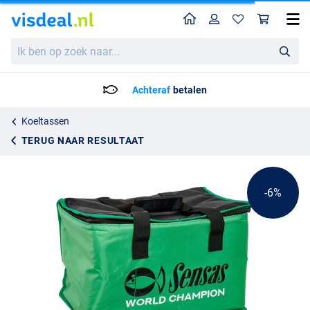
Home
Profiel
Win
Sensas Sofia Koeltas
Adviesprijs
Ik
23.70
ben
24.95
op
zoek
Achteraf
betalen
naar...
Koeltassen
TERUG NAAR RESULTAAT
-6%