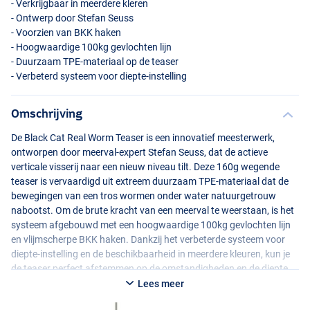
- Verkrijgbaar in meerdere kleren
- Ontwerp door Stefan Seuss
- Voorzien van
BKK
haken
- Hoogwaardige 100kg gevlochten lijn
- Duurzaam
TPE
-materiaal op de teaser
- Verbeterd systeem voor diepte-instelling
Omschrijving
De Black Cat Real Worm Teaser is een innovatief meesterwerk,
ontworpen door meerval-expert Stefan Seuss, dat de actieve
verticale visserij naar een nieuw niveau tilt. Deze 160g wegende
teaser is vervaardigd uit extreem duurzaam
TPE
-materiaal dat de
bewegingen van een tros wormen onder water natuurgetrouw
nabootst. Om de brute kracht van een meerval te weerstaan, is het
systeem afgebouwd met een hoogwaardige 100kg gevlochten lijn
en vlijmscherpe
BKK
haken. Dankzij het verbeterde systeem voor
diepte-instelling en de beschikbaarheid in meerdere kleuren, kun je
de teaser perfect afstemmen op de omstandigheden en de diepte
waarop de vis zich bevindt voor maximale vangstkansen.
Lees meer