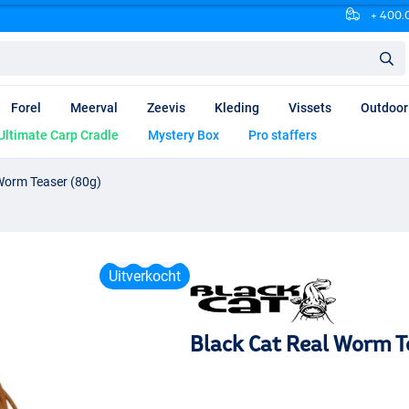
+ 400.0
Forel
Meerval
Zeevis
Kleding
Vissets
Outdoor
Ultimate Carp Cradle
Mystery Box
Pro staffers
Worm Teaser (80g)
Uitverkocht
Black Cat Real Worm T