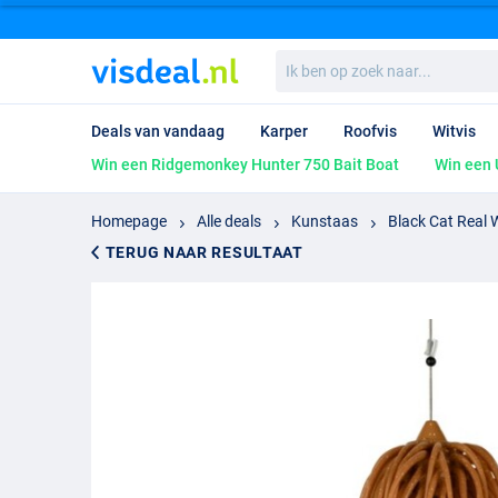
Ik
ben
op
zoek
Deals van vandaag
Karper
Roofvis
Witvis
naar...
Win een Ridgemonkey Hunter 750 Bait Boat
Win een 
Homepage
Alle deals
Kunstaas
Black Cat Real 
TERUG NAAR RESULTAAT