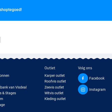
 shoptegoed!
Outlet
Volg ons
onnen
Karper outlet
Facebook
Roofvis outlet
sbank van Visdeal
Zeevis outlet
Instagram
s & Stages
Witvis outlet
um
Kleding outlet
age
ps