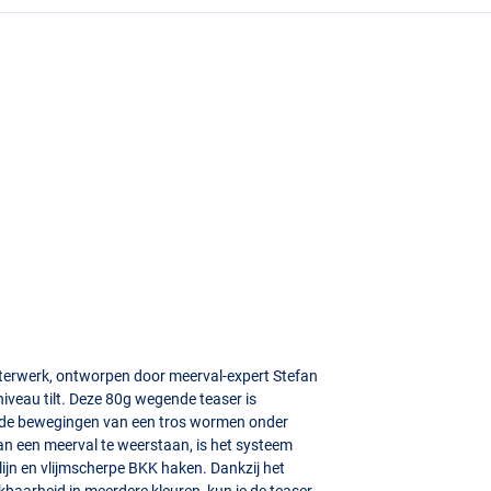
sterwerk, ontworpen door meerval-expert Stefan
 niveau tilt. Deze 80g wegende teaser is
t de bewegingen van een tros wormen onder
n een meerval te weerstaan, is het systeem
jn en vlijmscherpe
BKK
haken. Dankzij het
kbaarheid in meerdere kleuren, kun je de teaser