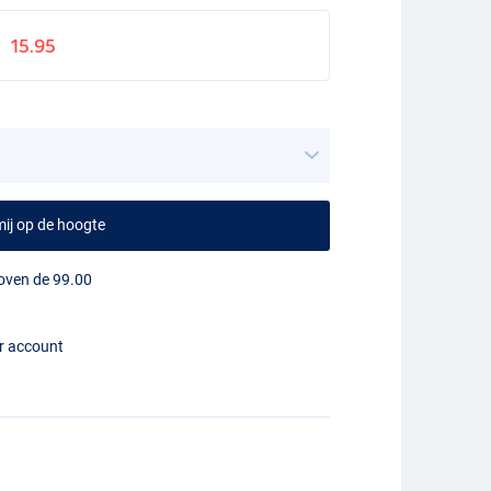
15.95
ij op de hoogte
boven de 99.00
er account