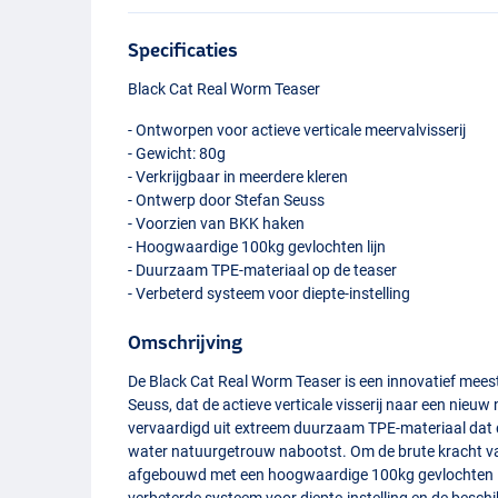
Specificaties
Black Cat Real Worm Teaser
- Ontworpen voor actieve verticale meervalvisserij
- Gewicht: 80g
- Verkrijgbaar in meerdere kleren
- Ontwerp door Stefan Seuss
- Voorzien van
BKK
haken
- Hoogwaardige 100kg gevlochten lijn
- Duurzaam
TPE
-materiaal op de teaser
- Verbeterd systeem voor diepte-instelling
Omschrijving
De Black Cat Real Worm Teaser is een innovatief mee
Seuss, dat de actieve verticale visserij naar een nieuw
vervaardigd uit extreem duurzaam
TPE
-materiaal da
water natuurgetrouw nabootst. Om de brute kracht va
afgebouwd met een hoogwaardige 100kg gevlochten li
verbeterde systeem voor diepte-instelling en de beschi