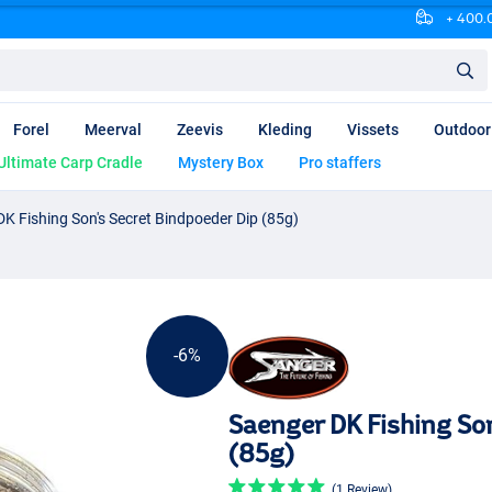
+ 400.0
Forel
Meerval
Zeevis
Kleding
Vissets
Outdoor
Ultimate Carp Cradle
Mystery Box
Pro staffers
K Fishing Son's Secret Bindpoeder Dip (85g)
-6%
Saenger DK Fishing So
(85g)
(1 Review)