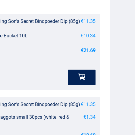
ing Son's Secret Bindpoeder Dip (85g)
€11.35
le Bucket 10L
€10.34
€21.69
ing Son's Secret Bindpoeder Dip (85g)
€11.35
aggots small 30pcs (white, red &
€1.34