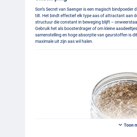
Son’s Secret van Saenger is een magisch bindpoeder d
tilt. Het bindt effectief elk type aas of attractant aa
structuur die constant in beweging blijft – onweersta
Gebruik het als boosterdrager of om kleine aasdeeltjes 
samenstelling en hoge absorptie van geurstoffen is dit 
maximale uit zijn aas wil halen.
Toon 