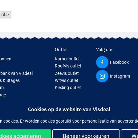
matie
Outlet
Volg ons
onnen
Karper outlet
Facebook
Roofvis outlet
sbank van Visdeal
Zeevis outlet
Instagram
s & Stages
Witvis outlet
um
Kleding outlet
age
ps
Cookies op de website van Visdeal
isspullen
uitverkochte visspullen
n cookies. Er worden cookies gebruikt voor personalisatie van advertent
ookies accepteren
Beheer voorkeuren
We