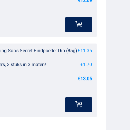
€12.69
ing Son's Secret Bindpoeder Dip (85g)
€11.35
rs, 3 stuks in 3 maten!
€1.70
€13.05