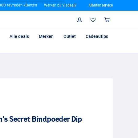
00 tevreden klanten
Werken bij Visdeal?
Klantenservice
Zoeken
Profiel
Winkelm
Alle deals
Merken
Outlet
Cadeautips
n's Secret Bindpoeder Dip