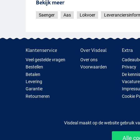
Bekijk meer
Saenger
Aas
Lokvoer
Leveranciersinfor
Klantenservice
Over Visdeal
Extra
Veel gestelde vragen
Over ons
Cadeaub
Bestellen
Voorwaarden
Privacy
Betalen
De kenni
Levering
Vacature
Garantie
Impress
Retourneren
Cookie P
Contact
Cadeauti
Nieuwe V
Tijdelijk 
Visdeal maakt op de website gebruik va
Alle c