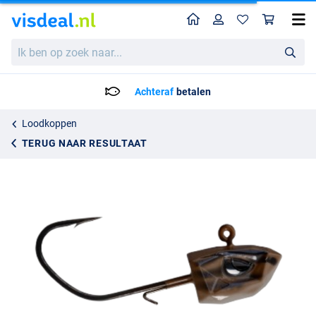
Home
Profiel
Win
BKK Refrax Jig Natural Goby Jighead 3/0# (3 Stuks)
Ik
7.95
ben
op
zoek
Achteraf
betalen
naar...
Loodkoppen
TERUG NAAR RESULTAAT