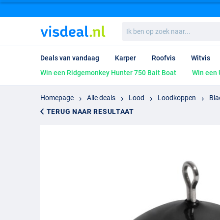
Ik
ben
op
zoek
Deals van vandaag
Karper
Roofvis
Witvis
naar...
Win een Ridgemonkey Hunter 750 Bait Boat
Win een 
Homepage
Alle deals
Lood
Loodkoppen
Bla
TERUG NAAR RESULTAAT