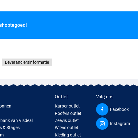
 shoptegoed!
Leveranciersinformatie
Outlet
Volg ons
onnen
Karper outlet
Facebook
Roofvis outlet
sbank van Visdeal
Zeevis outlet
Instagram
s & Stages
Witvis outlet
um
Kleding outlet