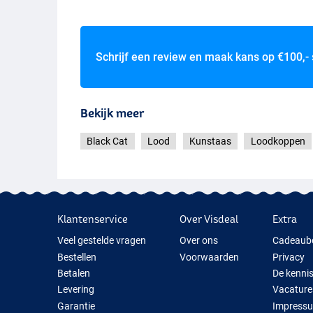
Schrijf een review en maak kans op
€100,-
Bekijk meer
Black Cat
Lood
Kunstaas
Loodkoppen
Klantenservice
Over Visdeal
Extra
Veel gestelde vragen
Over ons
Cadeaub
Bestellen
Voorwaarden
Privacy
Betalen
De kenni
Levering
Vacature
Garantie
Impress