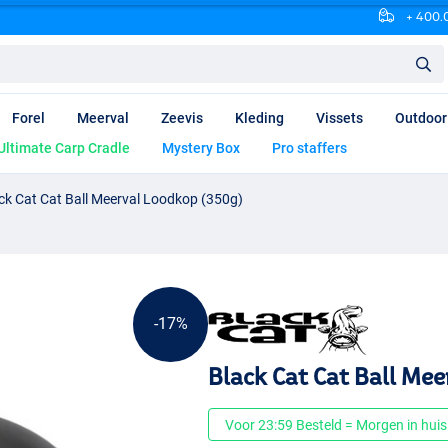
+ 400.0
Forel
Meerval
Zeevis
Kleding
Vissets
Outdoor
Ultimate Carp Cradle
Mystery Box
Pro staffers
ck Cat Cat Ball Meerval Loodkop (350g)
-17%
Black Cat Cat Ball Me
Voor 23:59 Besteld = Morgen in huis