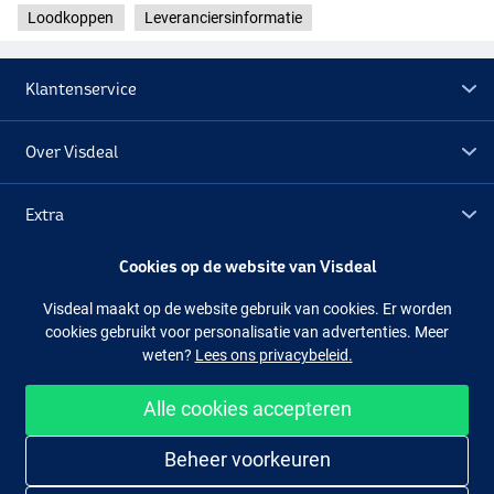
Loodkoppen
Leveranciersinformatie
Klantenservice
Over Visdeal
Extra
Cookies op de website van Visdeal
Outlet
Visdeal maakt op de website gebruik van cookies. Er worden
cookies gebruikt voor personalisatie van advertenties. Meer
3.5g
Volg ons
Facebook
Instagram
weten?
Lees ons privacybeleid.
Alle cookies accepteren
Makkelijk en veilig shoppen
10.6g
Beheer voorkeuren