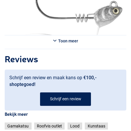
Toon meer
Reviews
Schrijf een review en maak kans op
€100,-
shoptegoed!
7.1g
5.3g
Schrijf een review
Bekijk meer
Gamakatsu
Roofvis outlet
Lood
Kunstaas