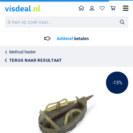
Home
Profiel
Win
Korum Camo River Method Feeder
Adviesprijs
Ik
3.51
ben
3.99
op
zoek
Achteraf
betalen
naar...
Method feeder
TERUG NAAR RESULTAAT
-13%