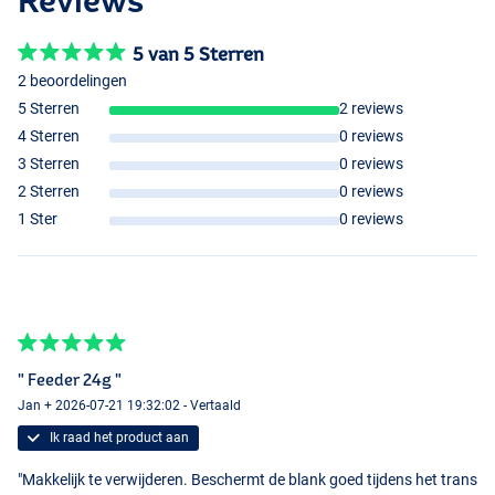
Reviews
5 van 5 Sterren
2 beoordelingen
5 Sterren
2 reviews
4 Sterren
0 reviews
3 Sterren
0 reviews
2 Sterren
0 reviews
1 Ster
0 reviews
Small
" Feeder 24g "
Small
Jan + 2026-07-21 19:32:02 - Vertaald
Ik raad het product aan
"Makkelijk te verwijderen. Beschermt de blank goed tijdens het trans