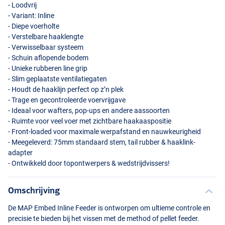
- Loodvrij
- Variant: Inline
- Diepe voerholte
- Verstelbare haaklengte
- Verwisselbaar systeem
- Schuin aflopende bodem
- Unieke rubberen line grip
- Slim geplaatste ventilatiegaten
- Houdt de haaklijn perfect op z’n plek
- Trage en gecontroleerde voervrijgave
- Ideaal voor wafters, pop-ups en andere aassoorten
- Ruimte voor veel voer met zichtbare haakaaspositie
- Front-loaded voor maximale werpafstand en nauwkeurigheid
- Meegeleverd: 75mm standaard stem, tail rubber & haaklink-
adapter
- Ontwikkeld door topontwerpers & wedstrijdvissers!
Omschrijving
De
MAP
Embed Inline Feeder is ontworpen om ultieme controle en
precisie te bieden bij het vissen met de method of pellet feeder.