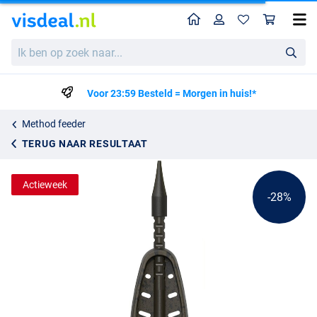
Home
Profiel
Win
Map Embed Inline Feeder (Loodvrij)
Adviesprijs
Ik
2.86
ben
3.95
op
zoek
Voor 23:59 Besteld = Morgen in huis!*
naar...
Method feeder
TERUG NAAR RESULTAAT
Actieweek
-28%