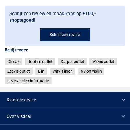
Schrijf een review en maak kans op
€100,-
shoptegoed!
Schrijf een review
Bekijk meer
Climax
Roofvis outlet
Karper outlet
Witvis outlet
Zeevis outlet
Lijn
Witvislijnen
Nylon vislijn
Leveranciersinformatie
Klantenservice
Over Visdeal