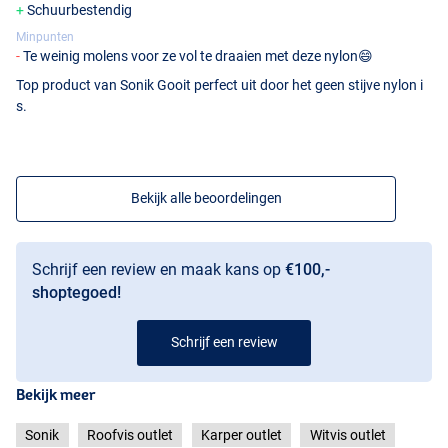
Schuurbestendig
Minpunten
Te weinig molens voor ze vol te draaien met deze nylon😄
Top product van Sonik Gooit perfect uit door het geen stijve nylon i
s.
Bekijk alle beoordelingen
Schrijf een review en maak kans op
€100,-
shoptegoed!
Schrijf een review
Camo
Bekijk meer
Sonik
Roofvis outlet
Karper outlet
Witvis outlet