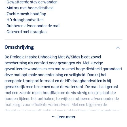
- Gewatteerde stevige wanden
- Matras met hoge dichtheid
- Zachte mesh-houdflap
- HD draaghandvatten
- Rubberen afvoer onder de mat
- Geleverd met draagtas
Omschrijving
De Prologic Inspire Unhooking Mat W/Sides biedt zowel
bescherming als comfort voor gevangen vis. Met stevige
gewatteerde wanden en een matras met hoge dichtheid garandeert
deze mat optimale ondersteuning en veiligheid. Dankzij het
compacte transportformaat en de HD draaghandvatten is hij
gemakkelijk mee te nemen naar de waterkant. De mat is uitgerust
met een zachte mesh-houdflap om de vis stevig op zijn plaats te
houden tijdens het onthaken, terwijl een rubberen afvoer onder de
mat zorgt voor efficiënte waterafvoer. Met een bijgeleverde
draagtas is deze onthaakmat een praktische en handige metgezel
voor elke visser.
Lees meer