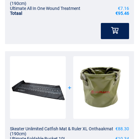
(190cm)
Ultimate All In One Wound Treatment
€7.16
Totaal
€95.46
Skeater Unlimited Catfish Mat & Ruler XL Onthaakmat
€88.30
(190cm)
Ultimate Foldable Bucket 10L
€10.34