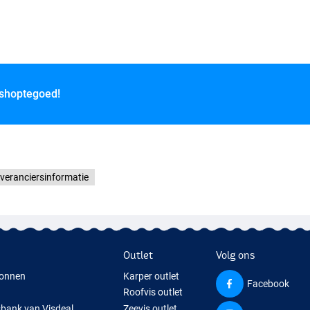
 shoptegoed!
veranciersinformatie
Outlet
Volg ons
onnen
Karper outlet
Facebook
Roofvis outlet
sbank van Visdeal
Zeevis outlet