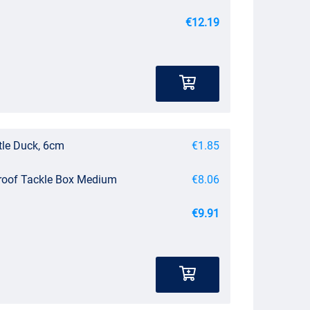
€12.19
tle Duck, 6cm
€1.85
roof Tackle Box Medium
€8.06
€9.91