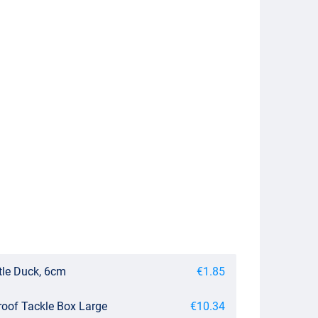
tle Duck, 6cm
€1.85
roof Tackle Box Large
€10.34