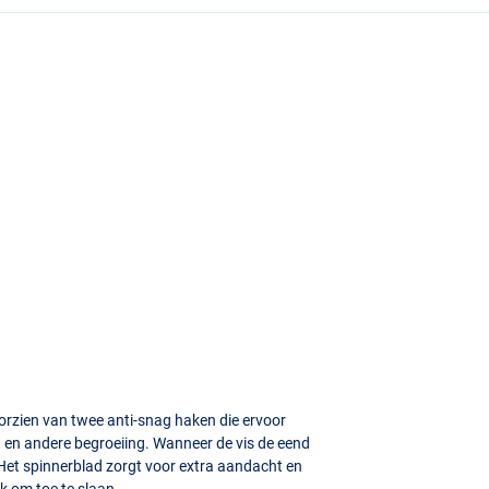
orzien van twee anti-snag haken die ervoor
en en andere begroeiing. Wanneer de vis de eend
 Het spinnerblad zorgt voor extra aandacht en
k om toe te slaan.