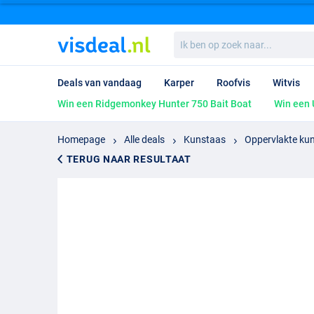
Ik
ben
op
zoek
Deals van vandaag
Karper
Roofvis
Witvis
naar...
Win een Ridgemonkey Hunter 750 Bait Boat
Win een 
Homepage
Alle deals
Kunstaas
Oppervlakte ku
TERUG NAAR RESULTAAT