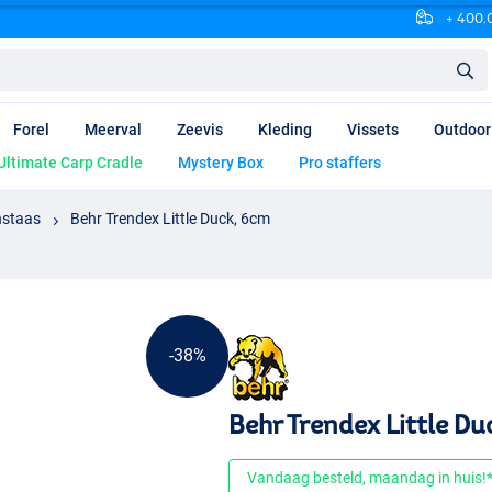
+ 400.0
Forel
Meerval
Zeevis
Kleding
Vissets
Outdoor
Ultimate Carp Cradle
Mystery Box
Pro staffers
nstaas
Behr Trendex Little Duck, 6cm
-38%
Behr Trendex Little Du
Vandaag besteld, maandag in huis!