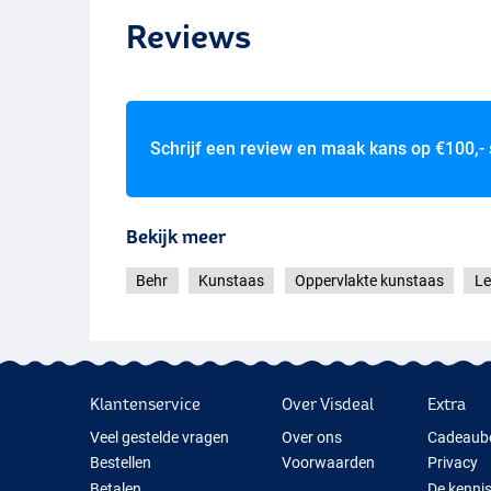
Reviews
Schrijf een review en maak kans op
€100,-
Bekijk meer
Behr
Kunstaas
Oppervlakte kunstaas
Le
Klantenservice
Over Visdeal
Extra
Veel gestelde vragen
Over ons
Cadeaub
Bestellen
Voorwaarden
Privacy
Betalen
De kenni