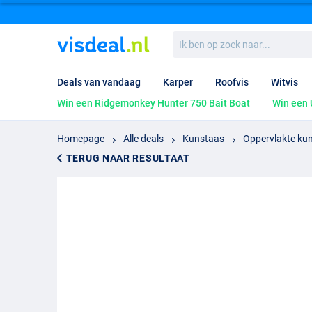
Ik
ben
op
zoek
Deals van vandaag
Karper
Roofvis
Witvis
naar...
Win een Ridgemonkey Hunter 750 Bait Boat
Win een 
Homepage
Alle deals
Kunstaas
Oppervlakte ku
TERUG NAAR RESULTAAT