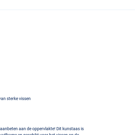
 van sterke vissen
e aanbeten aan de oppervlakte! Dit kunstaas is
draadframe en geschikt voor het vissen op de