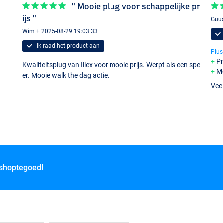
" Mooie plug voor schappelijke pr
ijs "
Guus
Wim + 2025-08-29 19:03:33
Ik raad het product aan
Plus
Pr
Kwaliteitsplug van Illex voor mooie prijs. Werpt als een spe
Mo
er. Mooie walk the dag actie.
Vee
 shoptegoed!