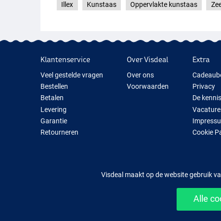
Illex
Kunstaas
Oppervlakte kunstaas
Zee
Klantenservice
Over Visdeal
Extra
Veel gestelde vragen
Over ons
Cadeaub
Bestellen
Voorwaarden
Privacy
Betalen
De kenni
Levering
Vacature
Garantie
Impress
Retourneren
Cookie P
Contact
Cadeauti
Nieuwe V
Tijdelijk 
Visdeal maakt op de website gebruik va
Alle c
Mak