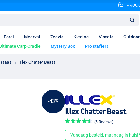
+ 400.0
Forel
Meerval
Zeevis
Kleding
Vissets
Outdoor
Ultimate Carp Cradle
Mystery Box
Pro staffers
nstaas
Illex Chatter Beast
-43%
Illex Chatter Beast
(5 Reviews)
Vandaag besteld, maandag in huis!