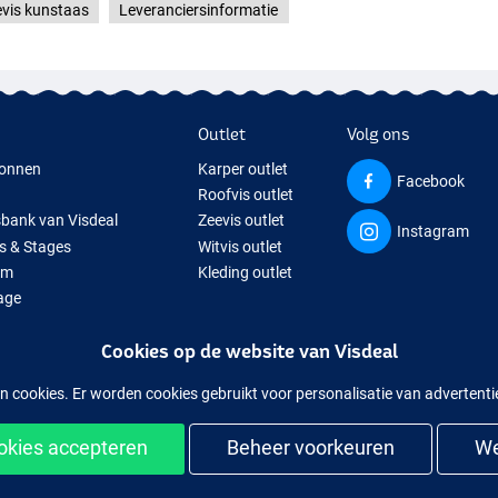
vis kunstaas
Leveranciersinformatie
Outlet
Volg ons
onnen
Karper outlet
Facebook
Roofvis outlet
sbank van Visdeal
Zeevis outlet
Instagram
s & Stages
Witvis outlet
um
Kleding outlet
age
ps
Cookies op de website van Visdeal
isspullen
uitverkochte visspullen
n cookies. Er worden cookies gebruikt voor personalisatie van advertent
ookies accepteren
Beheer voorkeuren
We
kelijk en veilig shoppen