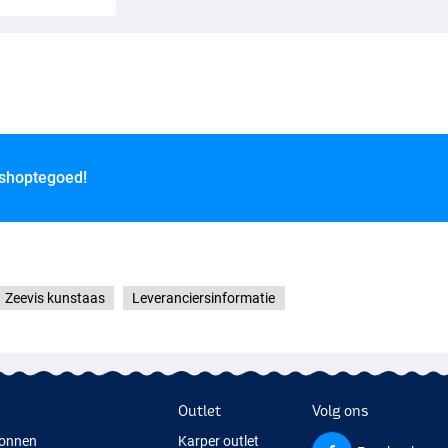
 shoptegoed!
Zeevis kunstaas
Leveranciersinformatie
Outlet
Volg ons
onnen
Karper outlet