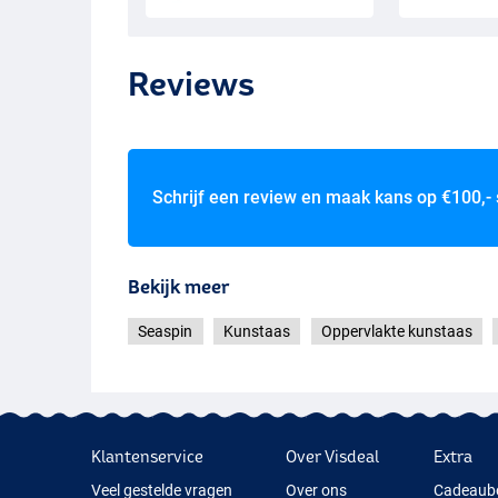
Reviews
Schrijf een review en maak kans op
€100,-
Bekijk meer
Seaspin
Kunstaas
Oppervlakte kunstaas
Klantenservice
Over Visdeal
Extra
Veel gestelde vragen
Over ons
Cadeaub