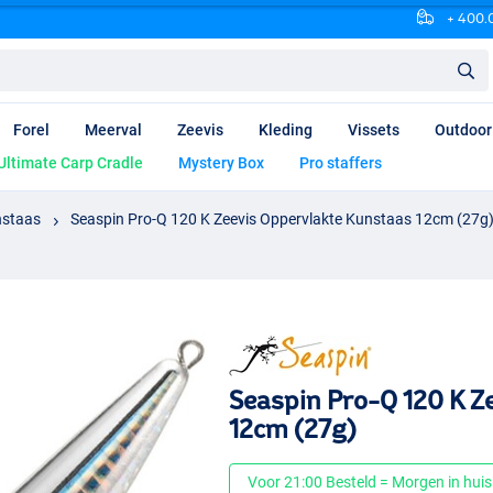
+ 400.0
Forel
Meerval
Zeevis
Kleding
Vissets
Outdoor
Ultimate Carp Cradle
Mystery Box
Pro staffers
nstaas
Seaspin Pro-Q 120 K Zeevis Oppervlakte Kunstaas 12cm (27g
Seaspin Pro-Q 120 K Z
12cm (27g)
Voor 21:00 Besteld = Morgen in huis