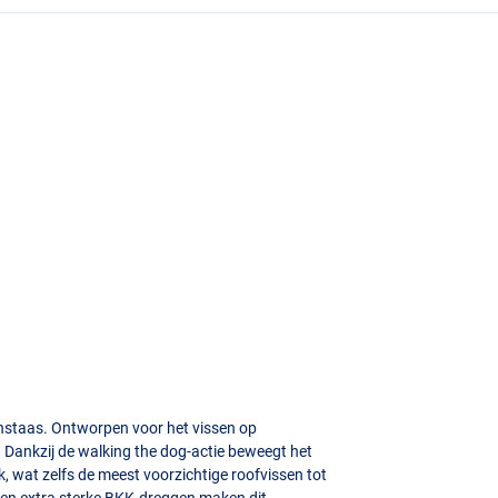
unstaas. Ontworpen voor het vissen op
 Dankzij de walking the dog-actie beweegt het
k, wat zelfs de meest voorzichtige roofvissen tot
 en extra sterke
BKK
-dreggen maken dit