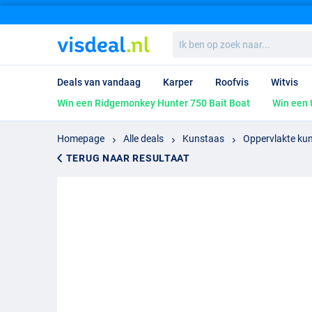
Ik
ben
op
zoek
Deals van vandaag
Karper
Roofvis
Witvis
naar...
Win een Ridgemonkey Hunter 750 Bait Boat
Win een 
Homepage
Alle deals
Kunstaas
Oppervlakte ku
TERUG NAAR RESULTAAT