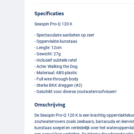
Specificaties
Seaspin Pro-Q 120 K
- Spectaculaire aanbeten op zee!
- Oppervlakte kunstaas
- Lengte: 12cm
- Gewicht: 27g
- Inclusief subtiele ratel
- Actie: Walking the Dog
- Materiaal:
ABS
-plastic
- Full wire-through-body
- Sterke
BKK
dreggen (#2)
- Geschikt voor diverse zoutwaterroofvissen!
Omschrijving
De Seaspin Pro-Q 120 K is een krachtig oppervlaktek
zoutwaterrovers zoals zeebaars, barracuda en leervis!
kunstaas soepel en verleidelijk over het wateroppervla
een aanval kan verleiden. De interne draadconstructie