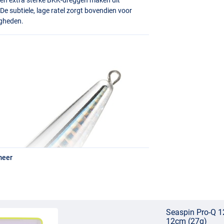
De subtiele, lage ratel zorgt bovendien voor
igheden.
meer
Seaspin Pro-Q 1
12cm (27g)