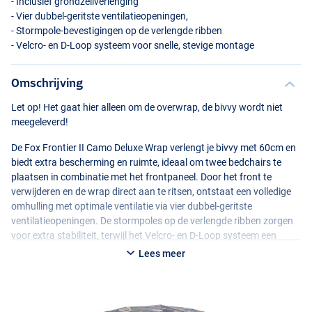
- Inclusief grondzeilverlenging
- Vier dubbel-geritste ventilatieopeningen,
- Stormpole-bevestigingen op de verlengde ribben
- Velcro- en D-Loop systeem voor snelle, stevige montage
Omschrijving
Let op! Het gaat hier alleen om de overwrap, de bivvy wordt niet
meegeleverd!
De Fox Frontier II Camo Deluxe Wrap verlengt je bivvy met 60cm en
biedt extra bescherming en ruimte, ideaal om twee bedchairs te
plaatsen in combinatie met het frontpaneel. Door het front te
verwijderen en de wrap direct aan te ritsen, ontstaat een volledige
omhulling met optimale ventilatie via vier dubbel-geritste
ventilatieopeningen. De stormpoles op de verlengde ribben zorgen
voor extra stabiliteit, terwijl het Velcro- en D-Loop systeem een
snelle en stevige montage garandeert. Gemaakt van 100%
Lees meer
polyester, inclusief grondzeilverlenging.