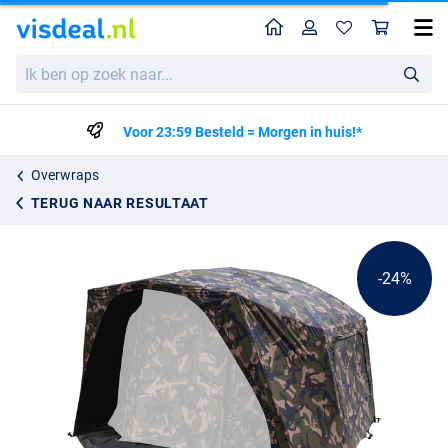
Home
Profiel
Win
Fox Frontier II Camo Deluxe Wrap
Adviesprijs
Ik
248.27
ben
324.95
op
zoek
Voor 23:59 Besteld = Morgen in huis!*
naar...
Overwraps
TERUG NAAR RESULTAAT
-24%