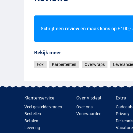
Schrijf een review en maak kans op
€100,-
Bekijk meer
Fox
Karpertenten
Overwraps
Leverancie
Klantenservice
Over Visdeal
Extra
Veel gestelde vragen
Over ons
Cadeaub
Bestellen
Voorwaarden
Privacy
Betalen
De kenni
Levering
Vacature