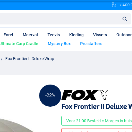
+ 400.0
Forel
Meerval
Zeevis
Kleding
Vissets
Outdoor
Ultimate Carp Cradle
Mystery Box
Pro staffers
Fox Frontier II Deluxe Wrap
-22%
Fox Frontier II Deluxe
Voor 21:00 Besteld = Morgen in huis