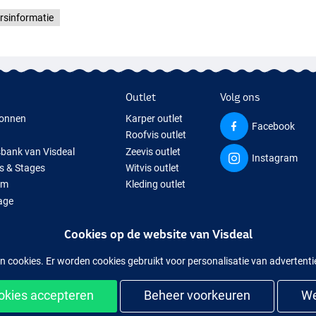
rsinformatie
Outlet
Volg ons
onnen
Karper outlet
Facebook
Roofvis outlet
sbank van Visdeal
Zeevis outlet
Instagram
s & Stages
Witvis outlet
um
Kleding outlet
age
ps
Cookies op de website van Visdeal
isspullen
uitverkochte visspullen
n cookies. Er worden cookies gebruikt voor personalisatie van advertent
ookies accepteren
Beheer voorkeuren
We
kelijk en veilig shoppen