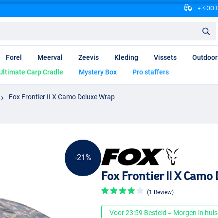
+ 400.0
Forel
Meerval
Zeevis
Kleding
Vissets
Outdoor
Ultimate Carp Cradle
Mystery Box
Pro staffers
Fox Frontier II X Camo Deluxe Wrap
-21%
Fox Frontier II X Camo
(1 Review)
Voor 23:59 Besteld = Morgen in huis