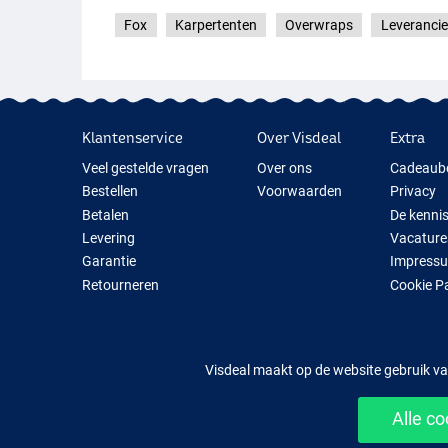
Fox
Karpertenten
Overwraps
Leverancie
Klantenservice
Over Visdeal
Extra
Veel gestelde vragen
Over ons
Cadeaub
Bestellen
Voorwaarden
Privacy
Betalen
De kenni
Levering
Vacature
Garantie
Impress
Retourneren
Cookie P
Contact
Cadeauti
Nieuwe V
Tijdelijk 
Visdeal maakt op de website gebruik va
Alle c
Mak