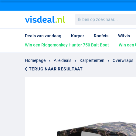
Ik
ben
op
zoek
Deals van vandaag
Karper
Roofvis
Witvis
naar...
Win een Ridgemonkey Hunter 750 Bait Boat
Win een 
Homepage
Alle deals
Karpertenten
Overwraps
TERUG NAAR RESULTAAT