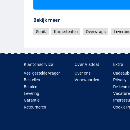
Bekijk meer
Sonik
Karpertenten
Overwraps
Leveranc
Klantenservice
Over Visdeal
Extra
Veel gestelde vragen
Over ons
Cadeaub
Bestellen
Voorwaarden
Privacy
Betalen
De kenni
Levering
Vacature
Garantie
Impress
Retourneren
Cookie P
Contact
Cadeauti
Nieuwe V
Tijdelijk 