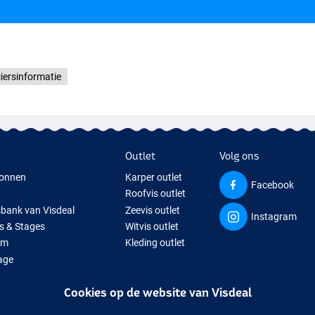
iersinformatie
Outlet
Volg ons
onnen
Karper outlet
Facebook
Roofvis outlet
sbank van Visdeal
Zeevis outlet
Instagram
s & Stages
Witvis outlet
um
Kleding outlet
age
ps
Cookies op de website van Visdeal
isspullen
uitverkochte visspullen