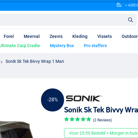
+ 400.0
Forel
Meerval
Zeevis
Kleding
Vissets
Outdoor
Ultimate Carp Cradle
Mystery Box
Pro staffers
Sonik Sk Tek Bivvy Wrap 1 Man
-28%
Sonik Sk Tek Bivvy Wr
(2 Reviews)
Voor 23:59 Besteld = Morgen in huis