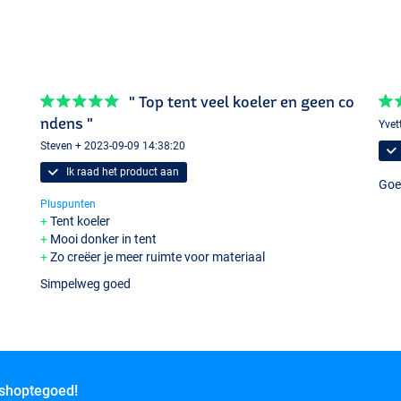
" Top tent veel koeler en geen co
ndens "
Yvet
Steven + 2023-09-09 14:38:20
Ik raad het product aan
Goe
Pluspunten
Tent koeler
Mooi donker in tent
Zo creëer je meer ruimte voor materiaal
Simpelweg goed
 shoptegoed!