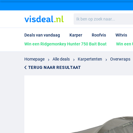
Ik
ben
op
zoek
Deals van vandaag
Karper
Roofvis
Witvis
naar...
Win een Ridgemonkey Hunter 750 Bait Boat
Win een 
Homepage
Alle deals
Karpertenten
Overwraps
TERUG NAAR RESULTAAT