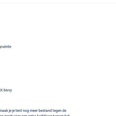
gruimte
EK
bivvy
maak je je tent nog meer bestand tegen de
 zorgt voor een extra luchtlaag tussen het