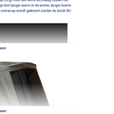
je tent langer warm in de winter, langer koel in
e overwrap wordt geleverd zonder de Sonik SK-
meer
meer