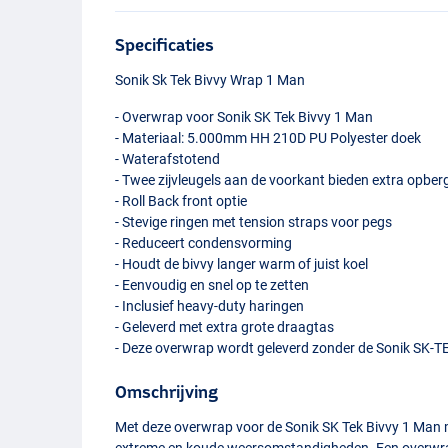
Specificaties
Sonik Sk Tek Bivvy Wrap 1 Man
- Overwrap voor Sonik SK Tek Bivvy 1 Man
- Materiaal: 5.000mm HH 210D PU Polyester doek
- Waterafstotend
- Twee zijvleugels aan de voorkant bieden extra opber
- Roll Back front optie
- Stevige ringen met tension straps voor pegs
- Reduceert condensvorming
- Houdt de bivvy langer warm of juist koel
- Eenvoudig en snel op te zetten
- Inclusief heavy-duty haringen
- Geleverd met extra grote draagtas
- Deze overwrap wordt geleverd zonder de Sonik SK-
T
Omschrijving
Met deze overwrap voor de Sonik SK Tek Bivvy 1 Man 
extreme en koude weersomstandigheden. Een overwrap