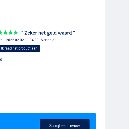
" Zeker het geld waard "
te + 2022-02-02 11:34:09 - Vertaald
Ik raad het product aan
d
Schrijf een review