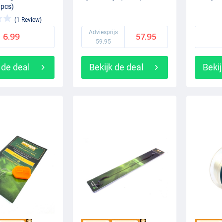
8pcs)
(1 Review)
Adviesprijs
6.99
57.95
59.95
 de deal
Bekijk de deal
Bekij