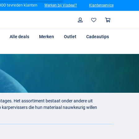
00 tevreden klanten
Werken bij Visdeal?
Klantenservice
Zoeken
Profiel
Winkelm
Alle deals
Merken
Outlet
Cadeautips
ntages. Het assortiment bestaat onder andere uit
p karpervissers die hun materiaal nauwkeurig willen
en grote plas of een kleinere vijver, goed