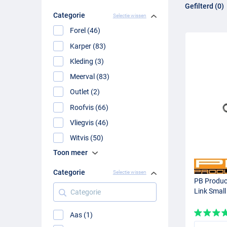
Gefilterd (0)
Categorie
Selectie wissen
Binnen het assortiment van PB Products vind je verschillen
een veilige en doeltreffende aasaanbieding. Bekijk de categ
Forel (46)
goed aan bij de technische aanpak van PB Products. Zo stel 
Karper (83)
PB Products Rigs Kopen
Kleding (3)
Meerval (83)
PB Products biedt volop mogelijkheden voor vissers die zelf
Outlet (2)
aanpassen aan schuwe vis, wier, obstakels en verschillend
Roofvis (66)
geschikte lijnen, loodsystemen en PVA bouw je een
karperri
karpermontage
.
Vliegvis (46)
Witvis (50)
Toon meer
Categorie
Selectie wissen
PB Produc
Categorie
Link Small
Aas (1)