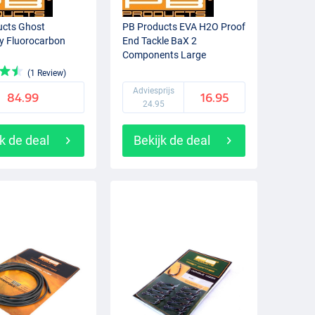
ucts Ghost
PB Products EVA H2O Proof
y Fluorocarbon
End Tackle BaX 2
Components Large
(18,5x13,5x9cm)
(1 Review)
Adviesprijs
84.99
16.95
24.95
k de deal
Bekijk de deal