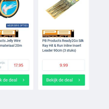
MEERDERE OPTIES
cts Jelly Wire
PB Products Ready2Go Silk
nmateriaal 20m
Ray Hit & Run Inline Insert
Leader 90cm (3 stuks)
rijs
17.95
9.99
9
k de deal
Bekijk de deal