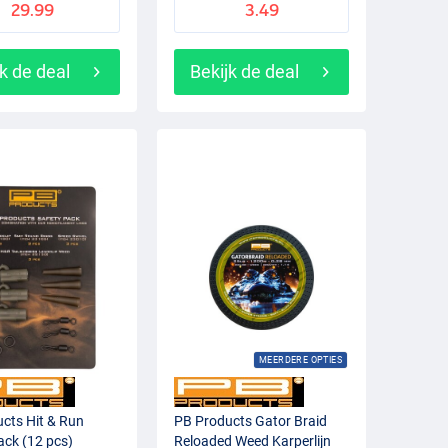
29.99
3.49
k de deal
Bekijk de deal
MEERDERE OPTIES
cts Hit & Run
PB Products Gator Braid
ack (12 pcs)
Reloaded Weed Karperlijn