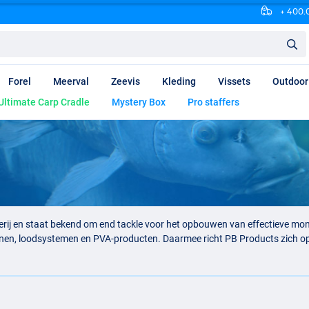
+ 400.0
Forel
Meerval
Zeevis
Kleding
Vissets
Outdoor
Ultimate Carp Cradle
Mystery Box
Pro staffers
serij en staat bekend om end tackle voor het opbouwen van effectieve mo
rlijnen, loodsystemen en PVA-producten. Daarmee richt PB Products zich o
n omstandigheden aan het water. Of je nu vist op een drukbevist water, e
gde montage.