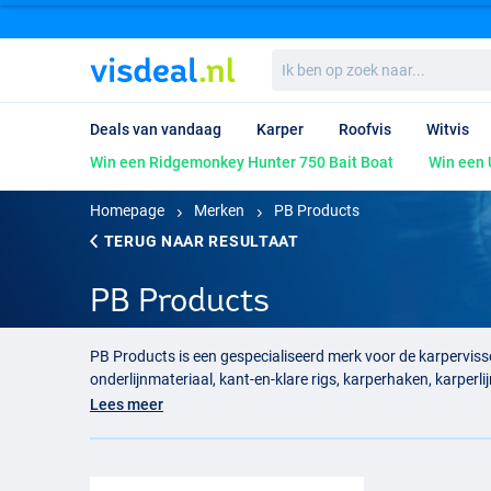
Ik
ben
op
zoek
Deals van vandaag
Karper
Roofvis
Witvis
naar...
Win een Ridgemonkey Hunter 750 Bait Boat
Win een 
Homepage
Merken
PB Products
TERUG NAAR RESULTAAT
PB Products
PB Products is een gespecialiseerd merk voor de karpervis
onderlijnmateriaal, kant-en-klare rigs, karperhaken, karpe
afstemmen op het bodemtype, de visafstand, aasaanbieding e
Lees meer
onderlijnmateriaal
vormt de basis van een sterke en verzor
PB Products End Tackle Kopen