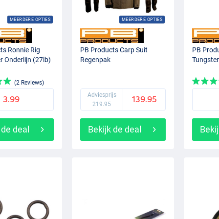
MEERDERE OPTIES
MEERDERE OPTIES
ts Ronnie Rig
PB Products Carp Suit
PB Prod
r Onderlijn (27lb)
Regenpak
Tungste
(2 Reviews)
Adviesprijs
3.99
139.95
219.95
 de deal
Bekijk de deal
Bekij