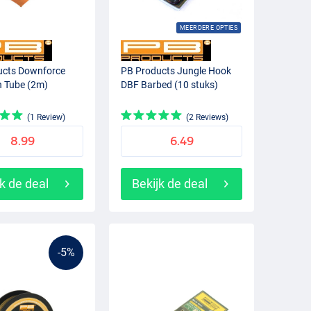
MEERDERE OPTIES
ucts Downforce
PB Products Jungle Hook
n Tube (2m)
DBF Barbed (10 stuks)
(1 Review)
(2 Reviews)
8.99
6.49
k de deal
Bekijk de deal
-5%