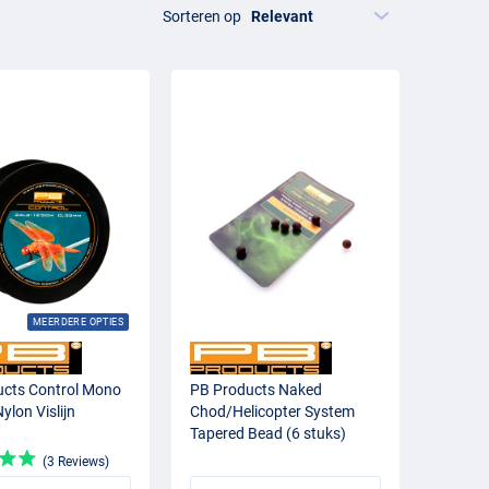
Sorteren op
lips, leaders, wartels, sleeves en andere accessoires voor
oor specifieke montageonderdelen sluit
karper end tackle
tegen de kracht van een karper tijdens de dril.
 juiste
karper onderlijnmateriaal
kun je de presentatie
snelle en betrouwbare inhaking. In combinatie met
ijke onderdelen voor een doordachte en veilige
MEERDERE OPTIES
ucts Control Mono
PB Products Naked
ylon Vislijn
Chod/Helicopter System
Tapered Bead (6 stuks)
(3 Reviews)