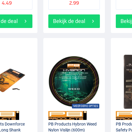
4.49
2.99
 de deal
Bekijk de deal
Bekij
MEERDERE OPTIES
ts Downforce
PB Products Hybron Weed
PB Produ
Long Shank
Nylon Vislijn (600m)
Safety P