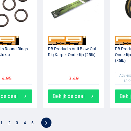
ts Round Rings
PB Products Anti Blow Out
PB Produ
tuks)
Rig Karper Onderlijn (25lb)
Onderlij
(35lb)
Adviesp
4.95
3.49
18.9
 de deal
Bekijk de deal
Bekij
1
2
3
4
5