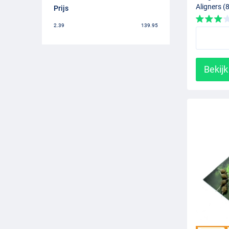
Aligners (
Prijs
2.39
139.95
Bekijk