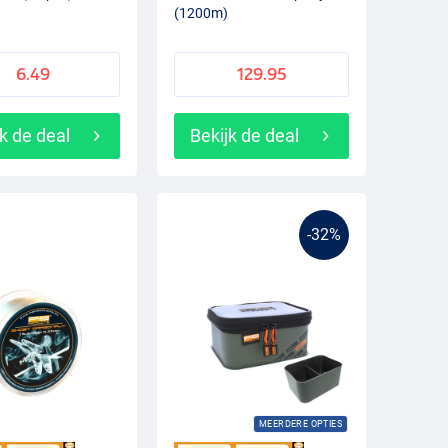
(1200m)
6.49
129.95
k de deal
Bekijk de deal
-32%
MEERDERE OPTIES