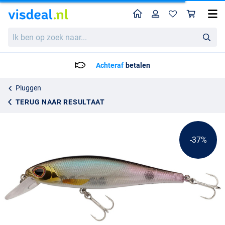
Home
Profiel
Win
Berkley DEX Fat Bullet
Adviesprijs
Ik
10.73
ben
16.90
op
zoek
Achteraf
betalen
naar...
Pluggen
TERUG NAAR RESULTAAT
-37%