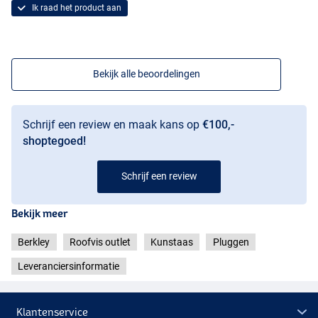
Baitfish
Ik raad het product aan
Bekijk alle beoordelingen
Schrijf een review en maak kans op
€100,-
shoptegoed!
Schrijf een review
Bekijk meer
Berkley
Roofvis outlet
Kunstaas
Pluggen
Leveranciersinformatie
Klantenservice