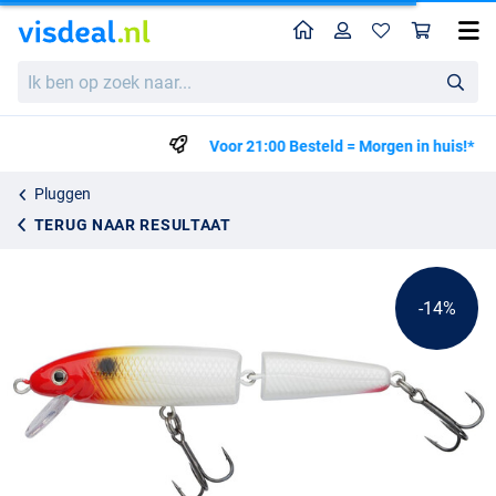
Home
Profiel
Win
Berkley Pulse Snake Plug 11cm (10g)
Adviesprijs
Ik
8.68
ben
9.99
op
zoek
Voor 21:00 Besteld = Morgen in huis!*
naar...
Pluggen
TERUG NAAR RESULTAAT
-14%