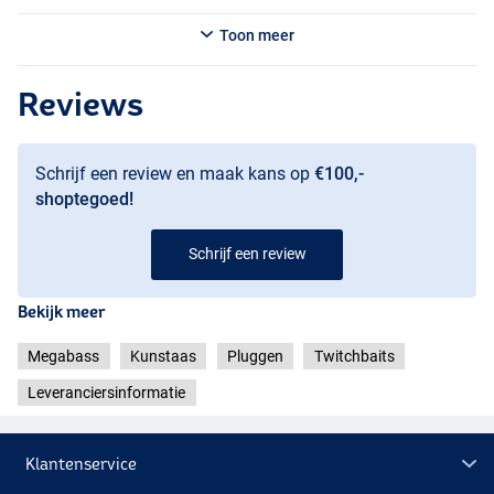
Toon meer
Gg Flashing Wakasagi
Reviews
Schrijf een review en maak kans op
€100,-
shoptegoed!
Schrijf een review
Bekijk meer
Megabass
Kunstaas
Pluggen
Twitchbaits
Leveranciersinformatie
Klantenservice