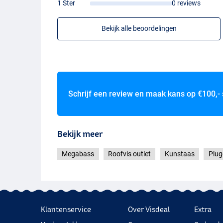
1 Ster
0 reviews
Bekijk alle beoordelingen
Mg Western Clown
Schrijf een review en maak kans op
€100,-
Bekijk meer
Megabass
Roofvis outlet
Kunstaas
Plug
Klantenservice
Over Visdeal
Extra