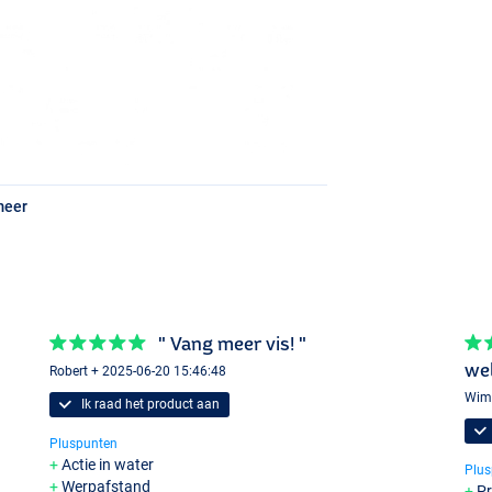
)
meer
" Vang meer vis! "
wel
Robert + 2025-06-20 15:46:48
Wim 
Ik raad het product aan
Pluspunten
Actie in water
Plus
Werpafstand
Pr