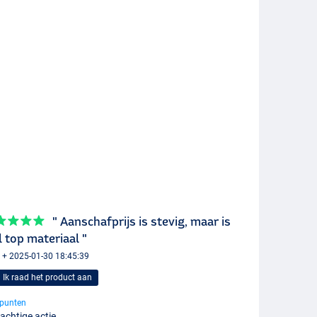
" Aanschafprijs is stevig, maar is
 top materiaal "
+ 2025-01-30 18:45:39
Ik raad het product aan
punten
achtige actie