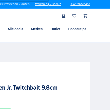
00 tevreden klanten
Werken bij Visdeal?
Klantenservice
Zoeken
Profiel
Winkelm
Alle deals
Merken
Outlet
Cadeautips
n Jr. Twitchbait 9.8cm