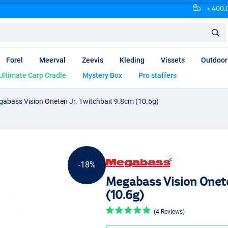
+ 400.0
Forel
Meerval
Zeevis
Kleding
Vissets
Outdoor
Ultimate Carp Cradle
Mystery Box
Pro staffers
abass Vision Oneten Jr. Twitchbait 9.8cm (10.6g)
-18%
Megabass Vision Onete
(10.6g)
(4 Reviews)