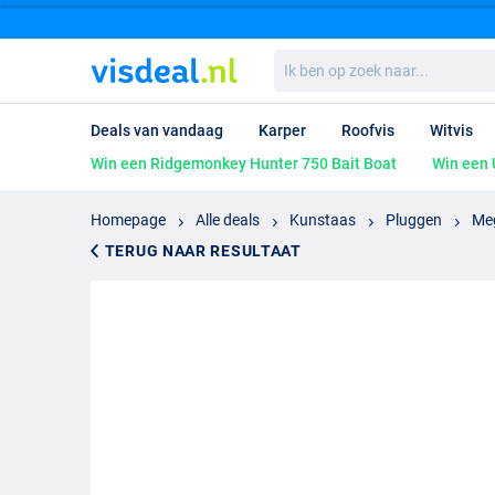
Ik
ben
op
zoek
Deals van vandaag
Karper
Roofvis
Witvis
naar...
Win een Ridgemonkey Hunter 750 Bait Boat
Win een 
Homepage
Alle deals
Kunstaas
Pluggen
Meg
TERUG NAAR RESULTAAT