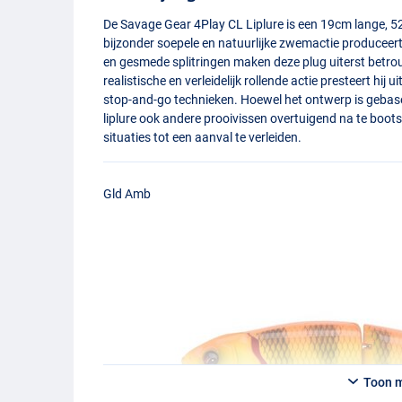
De Savage Gear 4Play CL Liplure is een 19cm lange, 52g 
bijzonder soepele en natuurlijke zwemactie produceer
en gesmede splitringen maken deze plug uiterst betrou
realistische en verleidelijk rollende actie presteert hij
stop-and-go technieken. Hoewel het ontwerp is gebas
liplure ook andere prooivissen overtuigend na te boot
situaties tot een aanval te verleiden.
Gld Amb
Toon 