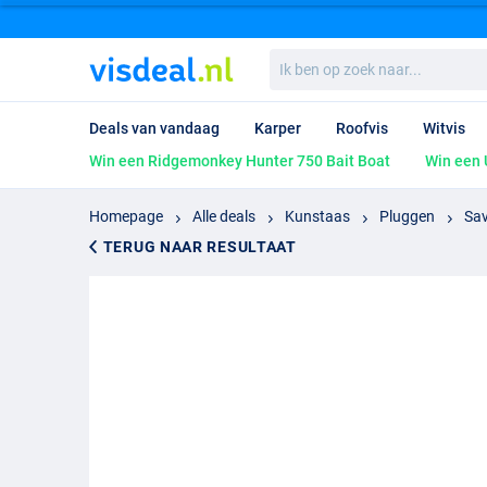
Ik
ben
op
zoek
Deals van vandaag
Karper
Roofvis
Witvis
naar...
Win een Ridgemonkey Hunter 750 Bait Boat
Win een 
Homepage
Alle deals
Kunstaas
Pluggen
Sav
TERUG NAAR RESULTAAT