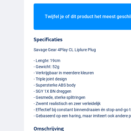
Twijfel je of dit product het meest geschi
Specificaties
Savage Gear 4Play CL Liplure Plug
- Lengte: 19cm
- Gewicht: 52g
- Verkrijgbaar in meerdere kleuren
- Triple joint design
- Supersterke
ABS
body
-
SGY
1X BN dreggen
- Gesmede, sterke splitringen
- Zwemt realistisch en zeer verleidelijk
- Effectief bij constant binnendraaien én stop-and-go 
- Gebaseerd op een haring, maar imiteert ook andere p
Lemonhead
Omschrijving