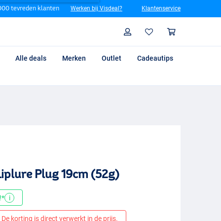
00 tevreden klanten
Werken bij Visdeal?
Klantenservice
Zoeken
Profiel
Winkelm
Alle deals
Merken
Outlet
Cadeautips
Liplure Plug 19cm (52g)
!*
i
De korting is direct verwerkt in de prijs.