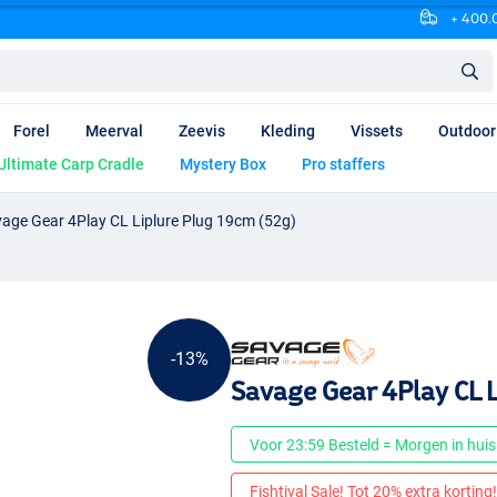
+ 400.0
Forel
Meerval
Zeevis
Kleding
Vissets
Outdoor
Ultimate Carp Cradle
Mystery Box
Pro staffers
age Gear 4Play CL Liplure Plug 19cm (52g)
-13%
Savage Gear 4Play CL 
Voor 23:59 Besteld = Morgen in huis
Fishtival Sale! Tot 20% extra korting! 