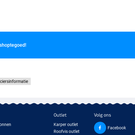
 shoptegoed!
ciersinformatie
Outlet
Volg ons
onnen
Karper outlet
Facebook
Roofvis outlet