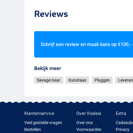
Reviews
Roach
Schrijf een review en maak kans op
€100,-
Bekijk meer
Savage Gear
Kunstaas
Pluggen
Leveran
Klantenservice
Over Visdeal
Extra
Veel gestelde vragen
Over ons
Cadeaub
Bestellen
Voorwaarden
Privacy