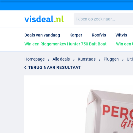
Ik
ben
op
zoek
Deals van vandaag
Karper
Roofvis
Witvis
naar...
Win een Ridgemonkey Hunter 750 Bait Boat
Win een 
Homepage
Alle deals
Kunstaas
Pluggen
Ult
TERUG NAAR RESULTAAT