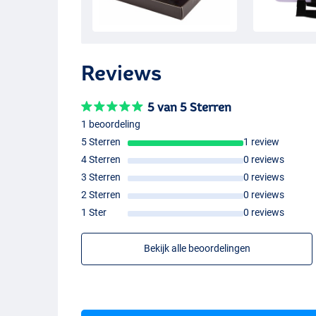
- Plug
- Lengte: 9.5cm
- Gewicht: 9g
- Materiaal:
ABS
-kunststof
- Zwevend
Reviews
- Duikdiepte: 0.3 – 0.8m
- Ingebouwde ratel
5 van 5 Sterren
- Life-like ogen
- Longcast systeem
1 beoordeling
- Kan snel gevist worden
5 Sterren
1 review
- Uitgerust met hoogwaardige dreggen
4 Sterren
0 reviews
- Perfect voor het vissen op roofblei!
3 Sterren
0 reviews
2 Sterren
0 reviews
1 Ster
0 reviews
Bekijk alle beoordelingen