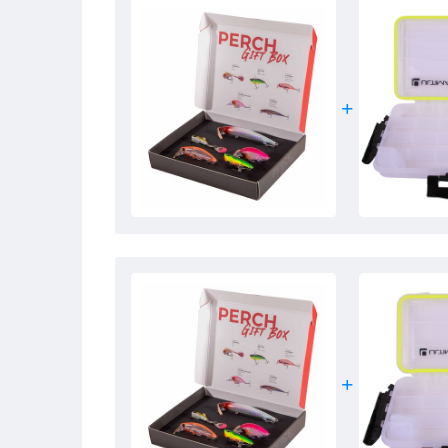
- Uitstekende werpeigenschappen
- Aantrekkelijke natuurlijke kleuren
- Geschikt voor zowel voor zoet- als zoutwater
- Uitgerust met vlijmscherpe, hoogwaardige dreggen
- Onweerstaanbaar voor roofvis!
Ultimate X-Chunk Shallow
- Plug
- Lengte: 4.3cm
- Gewicht: 6g
- Drijvend
- Duikdiepte: 0.5 – 1.2m
- Levensechte 3D-ogen
- Uitdagende en flitsende actie
- Voorzien van ingebouwde ratel
- Aantrekkelijke natuurlijke kleuren
- Super sterke kunststof constructie
- Bruikbaar in vrijwel alle soorten wateren
- Uitgerust met vlijmscherpe, hoogwaardige dreggen
- Perfect voor kleinere roofvissen zoals baars, roofblei 
Ultimate X-Minnow