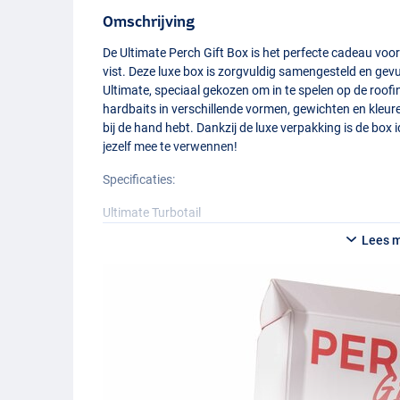
Omschrijving
De Ultimate Perch Gift Box is het perfecte cadeau voor
vist. Deze luxe box is zorgvuldig samengesteld en ge
Ultimate, speciaal gekozen om in te spelen op de roofi
hardbaits in verschillende vormen, gewichten en kleuren
bij de hand hebt. Dankzij de luxe verpakking is de bo
jezelf mee te verwennen!
Specificaties:
Ultimate Turbotail
- Jigspinner
Lees 
- Gewicht: 21 gram
- IJzersterke splitringen
- Uitgerust met vlijmscherpe dreg
- Voorzien van Colorado spinnerblad
- Ontwikkeld voor het vissen op roofblei en baars
- Ook geschikt voor andere roofvissen
- Veroorzaakt veel trillingen en een verleidelijke scho
Ultimate Bellyvib Lure