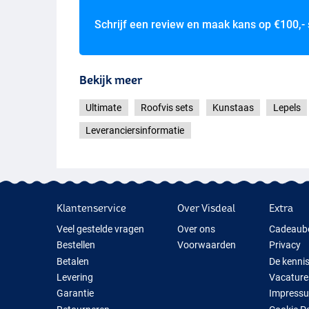
Schrijf een review en maak kans op
€100,-
Bekijk meer
Ultimate
Roofvis sets
Kunstaas
Lepels
Leveranciersinformatie
Klantenservice
Over Visdeal
Extra
Veel gestelde vragen
Over ons
Cadeaub
Bestellen
Voorwaarden
Privacy
Betalen
De kenni
Levering
Vacature
Garantie
Impress