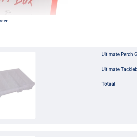
meer
Ultimate Perch G
Ultimate Tackl
sen
Totaal