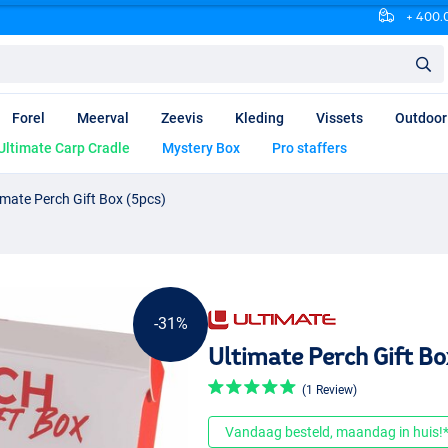
+ 400.0
Forel
Meerval
Zeevis
Kleding
Vissets
Outdoor
Ultimate Carp Cradle
Mystery Box
Pro staffers
imate Perch Gift Box (5pcs)
-31%
Ultimate Perch Gift Bo
(1 Review)
Vandaag besteld, maandag in huis!