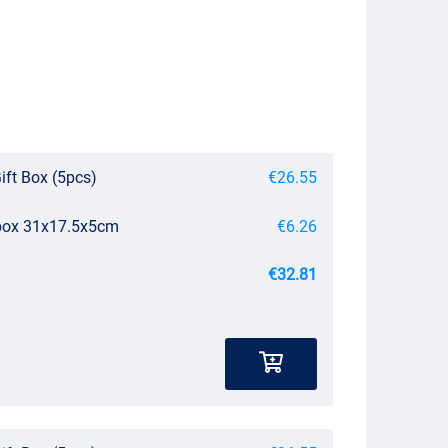
ift Box (5pcs)
€26.55
ebox 31x17.5x5cm
€6.26
€32.81