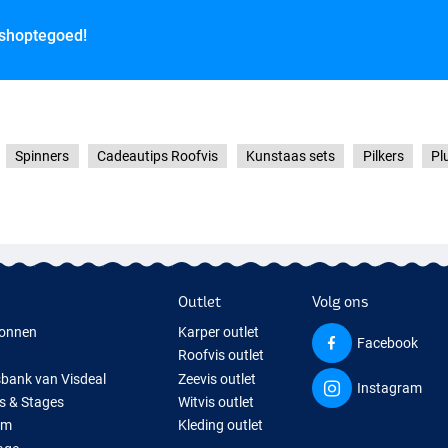
 shoptegoed!
Spinners
Cadeautips Roofvis
Kunstaas sets
Pilkers
Pl
Outlet
Volg ons
onnen
Karper outlet
Facebook
Roofvis outlet
sbank van Visdeal
Zeevis outlet
Instagram
s & Stages
Witvis outlet
um
Kleding outlet