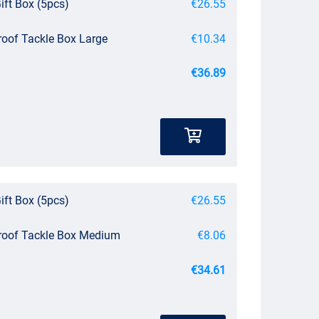
ift Box (5pcs)
€26.55
roof Tackle Box Large
€10.34
€36.89
ift Box (5pcs)
€26.55
roof Tackle Box Medium
€8.06
€34.61