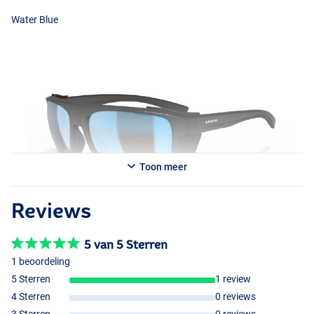
bescherming tegen UV stralen en is uitgevoerd met een
Water Blue
kogelwerend en krasvaste harde coating voor een langere
levensduur.
Toon meer
Reviews
Sunset Yellow
5 van 5 Sterren
Fire Red
1 beoordeling
5 Sterren
1 review
4 Sterren
0 reviews