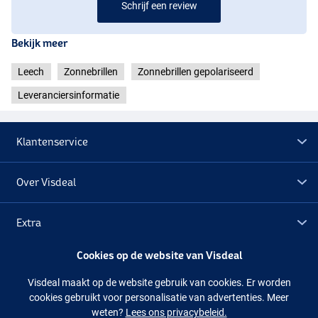
Schrijf een review
Bekijk meer
Leech
Zonnebrillen
Zonnebrillen gepolariseerd
Leveranciersinformatie
Klantenservice
Over Visdeal
Extra
Cookies op de website van Visdeal
Outlet
Sunset Yellow
Visdeal maakt op de website gebruik van cookies. Er worden
cookies gebruikt voor personalisatie van advertenties. Meer
Volg ons
Facebook
Instagram
weten?
Lees ons privacybeleid.