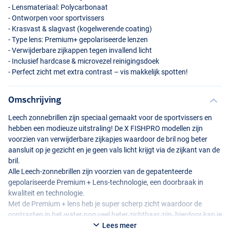
- Lensmateriaal: Polycarbonaat
- Ontworpen voor sportvissers
- Krasvast & slagvast (kogelwerende coating)
- Type lens: Premium+ gepolariseerde lenzen
- Verwijderbare zijkappen tegen invallend licht
- Inclusief hardcase & microvezel reinigingsdoek
- Perfect zicht met extra contrast – vis makkelijk spotten!
Omschrijving
Black Grey
Leech zonnebrillen zijn speciaal gemaakt voor de sportvissers en
hebben een modieuze uitstraling! De X
FISHPRO
modellen zijn
voorzien van verwijderbare zijkapjes waardoor de bril nog beter
aansluit op je gezicht en je geen vals licht krijgt via de zijkant van de
bril.
Alle Leech-zonnebrillen zijn voorzien van de gepatenteerde
gepolariseerde Premium + Lens-technologie, een doorbraak in
kwaliteit en technologie.
Met de Premium + lens heb je super scherp zicht waardoor de
contrasten in het water nog veel beter zichtbaar zijn, hierdoor kan je
de vis makkelijk spotten! Leech-zonnebrillen bieden ook 100%
Lees meer