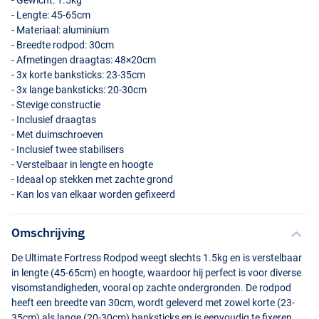
- Gewicht: 1.5kg
- Lengte: 45-65cm
- Materiaal: aluminium
- Breedte rodpod: 30cm
- Afmetingen draagtas: 48×20cm
- 3x korte banksticks: 23-35cm
- 3x lange banksticks: 20-30cm
- Stevige constructie
- Inclusief draagtas
- Met duimschroeven
- Inclusief twee stabilisers
- Verstelbaar in lengte en hoogte
- Ideaal op stekken met zachte grond
- Kan los van elkaar worden gefixeerd
Omschrijving
De Ultimate Fortress Rodpod weegt slechts 1.5kg en is verstelbaar
in lengte (45-65cm) en hoogte, waardoor hij perfect is voor diverse
visomstandigheden, vooral op zachte ondergronden. De rodpod
heeft een breedte van 30cm, wordt geleverd met zowel korte (23-
35cm) als lange (20-30cm) banksticks en is eenvoudig te fixeren