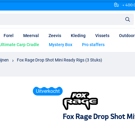
+ 400.0
Forel
Meerval
Zeevis
Kleding
Vissets
Outdoor
Ultimate Carp Cradle
Mystery Box
Pro staffers
ijnen
Fox Rage Drop Shot Mini Ready Rigs (3 Stuks)
Uitverkocht
Fox Rage Drop Shot Mi