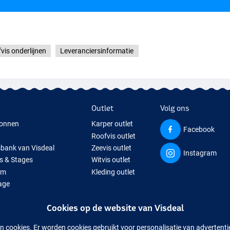
vis onderlijnen
Leveranciersinformatie
Outlet
Volg ons
onnen
Karper outlet
Facebook
Roofvis outlet
sbank van Visdeal
Zeevis outlet
Instagram
s & Stages
Witvis outlet
um
Kleding outlet
age
ps
Cookies op de website van Visdeal
isspullen
uitverkochte visspullen
n cookies. Er worden cookies gebruikt voor personalisatie van advertent