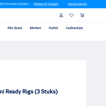
00 tevreden klanten
Werken bij Visdeal?
Klantenservice
Zoeken
Profiel
Winkelm
Alle deals
Merken
Outlet
Cadeautips
ni Ready Rigs (3 Stuks)