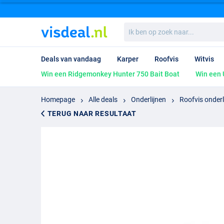
Ik
ben
op
zoek
Deals van vandaag
Karper
Roofvis
Witvis
naar...
Win een Ridgemonkey Hunter 750 Bait Boat
Win een 
Homepage
Alle deals
Onderlijnen
Roofvis onderl
TERUG NAAR RESULTAAT