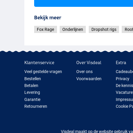
Bekijk meer
Fox Rage
Onderlijnen
Dropshot rigs
Roof
Klantenservice
Over Visdeal
Extra
Veel gestelde vragen
Over ons
Cadeaub
Bestellen
Voorwaarden
Privacy
Betalen
De kenni
Levering
Vacature
Garantie
Impress
Retourneren
Cookie P
Contact
Cadeauti
Nieuwe V
Tijdelijk 
Visdeal maakt op de website gebruik va