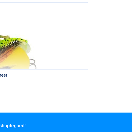
meer
 shoptegoed!