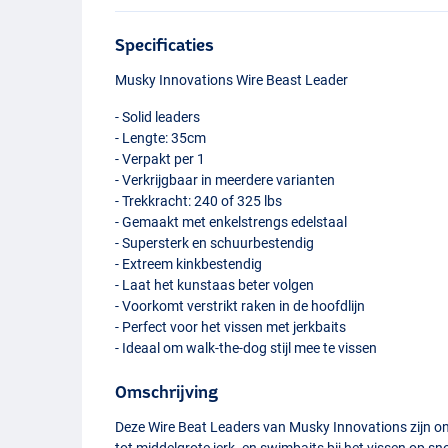
Specificaties
Musky Innovations Wire Beast Leader
- Solid leaders
- Lengte: 35cm
- Verpakt per 1
- Verkrijgbaar in meerdere varianten
- Trekkracht: 240 of 325 lbs
- Gemaakt met enkelstrengs edelstaal
- Supersterk en schuurbestendig
- Extreem kinkbestendig
- Laat het kunstaas beter volgen
- Voorkomt verstrikt raken in de hoofdlijn
- Perfect voor het vissen met jerkbaits
- Ideaal om walk-the-dog stijl mee te vissen
Omschrijving
Deze Wire Beat Leaders van Musky Innovations zijn on
tot middelgrote jerk- en swimbaits bij het vissen op s