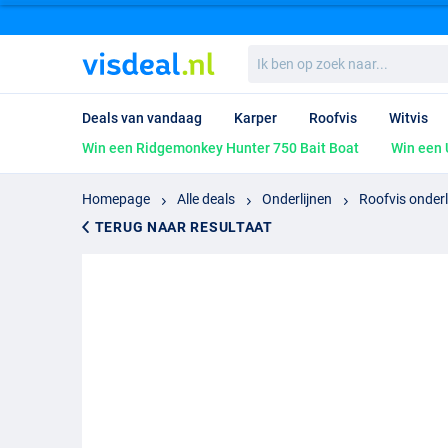
Ik
ben
op
zoek
Deals van vandaag
Karper
Roofvis
Witvis
naar...
Win een Ridgemonkey Hunter 750 Bait Boat
Win een 
Homepage
Alle deals
Onderlijnen
Roofvis onderl
TERUG NAAR RESULTAAT