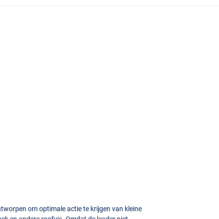
tworpen om optimale actie te krijgen van kleine
noek en andere roofvis. Omdat de leader niet