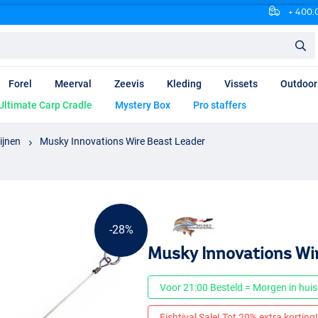
+ 400.0
Forel
Meerval
Zeevis
Kleding
Vissets
Outdoor
Ultimate Carp Cradle
Mystery Box
Pro staffers
ijnen
Musky Innovations Wire Beast Leader
-28%
Musky Innovations Wi
Voor 21:00 Besteld = Morgen in huis
Fishtival Sale! Tot 20% extra korting! 