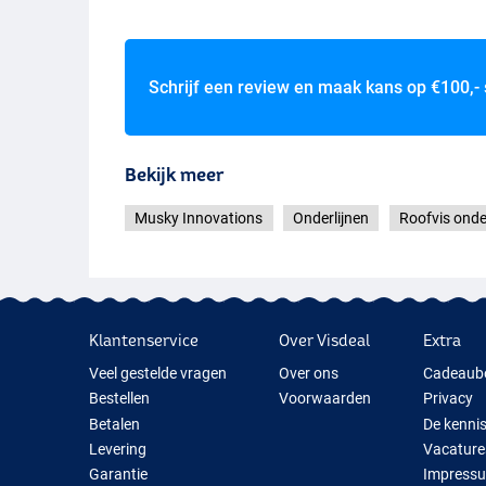
Schrijf een review en maak kans op
€100,-
Bekijk meer
Musky Innovations
Onderlijnen
Roofvis onde
Klantenservice
Over Visdeal
Extra
Veel gestelde vragen
Over ons
Cadeaub
Bestellen
Voorwaarden
Privacy
Betalen
De kenni
Levering
Vacature
Garantie
Impress