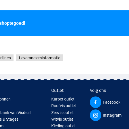
 shoptegoed!
rlijnen
Leveranciersinformatie
Outlet
Volg ons
onnen
Karper outlet
Facebook
Roofvis outlet
sbank van Visdeal
Zeevis outlet
Instagram
s & Stages
Witvis outlet
um
Kleding outlet