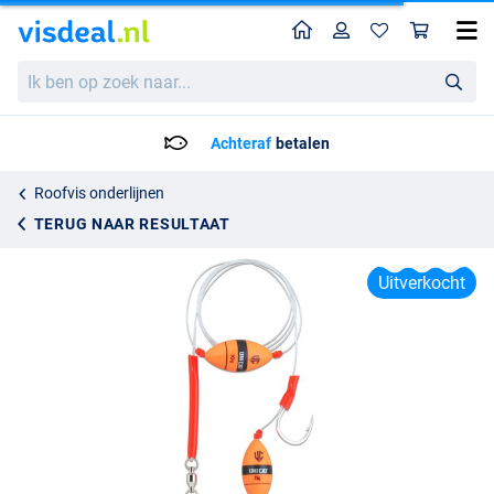
Home
Profiel
Win
Uni Cat Smelly Bait Gripper Meerval Rig 160cm (9/0) (48,4kg)
Ik
Adviesprijs
7.49
ben
7.95
op
zoek
Achteraf
betalen
naar...
Roofvis onderlijnen
TERUG NAAR RESULTAAT
Uitverkocht