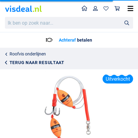
Home
Profiel
Win
Uni Cat Smelly Bait GT-41 Meerval Rig 160cm (3/0) (48,4kg)
Ik
Adviesprijs
7.90
ben
8.95
op
zoek
Achteraf
betalen
naar...
Roofvis onderlijnen
TERUG NAAR RESULTAAT
Uitverkocht