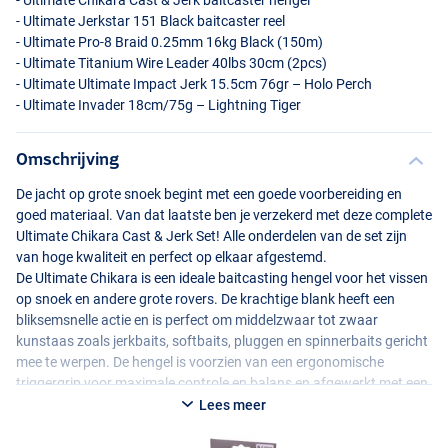
- Ultimate Chikara Cast & Jerk baitcaster hengel
- Ultimate Jerkstar 151 Black baitcaster reel
- Ultimate Pro-8 Braid 0.25mm 16kg Black (150m)
- Ultimate Titanium Wire Leader 40lbs 30cm (2pcs)
- Ultimate Ultimate Impact Jerk 15.5cm 76gr – Holo Perch
- Ultimate Invader 18cm/75g – Lightning Tiger
Omschrijving
De jacht op grote snoek begint met een goede voorbereiding en
goed materiaal. Van dat laatste ben je verzekerd met deze complete
Ultimate Chikara Cast & Jerk Set! Alle onderdelen van de set zijn
van hoge kwaliteit en perfect op elkaar afgestemd.
De Ultimate Chikara is een ideale baitcasting hengel voor het vissen
op snoek en andere grote rovers. De krachtige blank heeft een
bliksemsnelle actie en is perfect om middelzwaar tot zwaar
kunstaas zoals jerkbaits, softbaits, pluggen en spinnerbaits gericht
mee te werpen. De hengel is voorzien van een ergonomische
triggergrip voor maximale controle en balans en afgewerkt met een
gedeeld handvat van kurk en
EVA
.
Lees meer
De Ultimate Jerkstar baitcaster reel past perfect bij de Ultimate
Chikara. Door de 7+1 kogellagers draait de reel gesmeerd en de